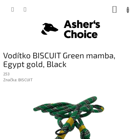
Prejsť
NÁKUP
na
obsah
KOŠÍK
Vodítko BISCUIT Green mamba,
Egypt gold, Black
253
Značka:
BISCUIT