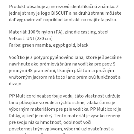
Produkt obsahuje aj nerezovú identifikačnú známku. Z
jednej strany je logo BISCUIT a na druhú stranu môžete
dať vygravírovať napríklad kontakt na majiteľa psíka.
Materiál: 100 % nylon (PA), zinc die casting, steel
Veľkosť: UNI (230 cm)
Farba: green mamba, egypt gold, black
Vodítko je z polypropylénového lana, ktoré je špeciálne
navrhnuté ako prémiová šnúra na vodítka pre psov. S
jemnými 48 prameňmi, tkaným plášťom a pružným
vnútorným jadrom má toto lano prémiovú funkčnosť a
dizajn.
PP Multicord neabsorbuje vodu, táto vlastnosť udržuje
lano plávajúce vo vode a rýchlo schne, vďaka čomu je
výborným materiálom pre psie vodítka. PP Multicord je
ľahký, aj keď je mokrý. Tento materiál je vysoko cenený
pre svoju nízku hmotnosť, odolnosť voči
poveternostným vplyvom, výbornú uzlovateľnosť a