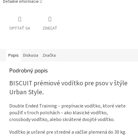
Detailné informácie
OPÝTAŤ SA
ZDIEĽAŤ
Popis
Diskusia
Značka
Podrobný popis
BISCUIT prémiové vodítko pre psov v štýle
Urban Style.
Double Ended Training – prepínacie vodítko, ktoré viete
použiť v troch polohách – ako klasické vodítko,
crossbody vodítko, alebo skrátené dvojité vodítko.
Vodítko je určené pre stredné a väčšie plemená do 30 kg.