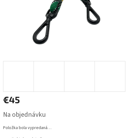
€45
Jednotková
Na objednávku
cena:
Položka bola vypredaná…