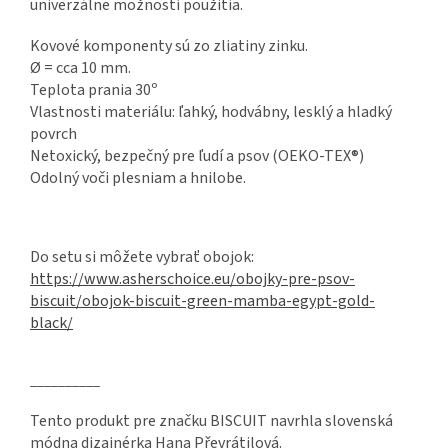
univerzálne možnosti použitia.
Kovové komponenty sú zo zliatiny zinku.
Ø = cca 10 mm.
Teplota prania 30º
Vlastnosti materiálu: ľahký, hodvábny, lesklý a hladký
povrch
Netoxický, bezpečný pre ľudí a psov (OEKO-TEX®)
Odolný voči plesniam a hnilobe.
Do setu si môžete vybrať obojok:
https://www.asherschoice.eu/obojky-pre-psov-
biscuit/obojok-biscuit-green-mamba-egypt-gold-
black/
__________
Tento produkt pre značku BISCUIT navrhla slovenská
módna dizajnérka Hana Převrátilová.