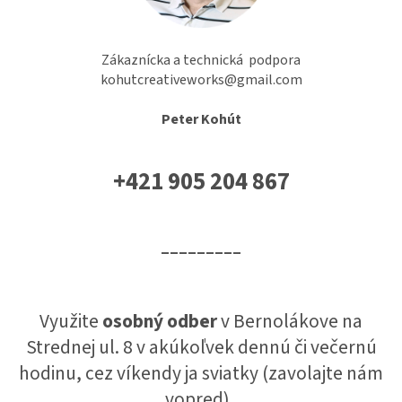
Zákaznícka a technická podpora
kohutcreativeworks@gmail.com
Peter Kohút
+421 905 204 867
_________
V
yužite
osobný odber
v Bernolákove na
Strednej ul. 8 v akúkoľvek dennú či večernú
hodinu, cez víkendy ja sviatky (zavolajte nám
vopred).