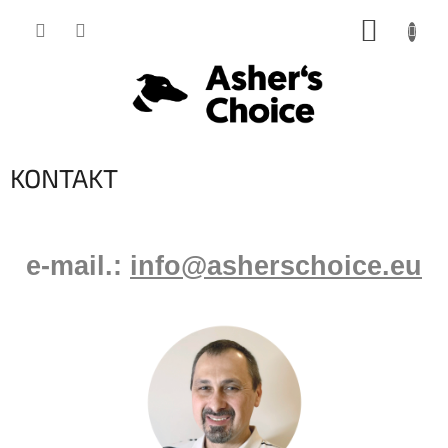
Prejsť
NÁKUP
na
obsah
KOŠÍK
KONTAKT
e-mail.:
info@asherschoice.eu