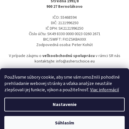
Stredná 1991/8
900 27 Bernolákovo
IČO: 55468594
DIČ: 2121996250
IČ DPH: SK2121996250
Číslo účtu: SK49 8330 0000 0023 0260 2671
BIC/SWIFT: FIOZSKBAXXX
Zodpovedná osoba: Peter Kohút
V prípade záujmu o
veľkoobchodnú spoluprácu
v rámci SR nás
kontaktujte: info@asherschoice.eu
Používame súbory cookie, aby sme vám umožnili pohodlné
prehliadanie webovej stránky a vďaka analýze neustále
zlepšovali jej funkcie, výkon a použiteľnosť.
Viac informácií
Z
á
Nastavenie
Vytvoril Shoptet
p
ä
t
Súhlasím
Copyright 2026
AshersChoice.eu
. Všetky práva vyhradené.
i