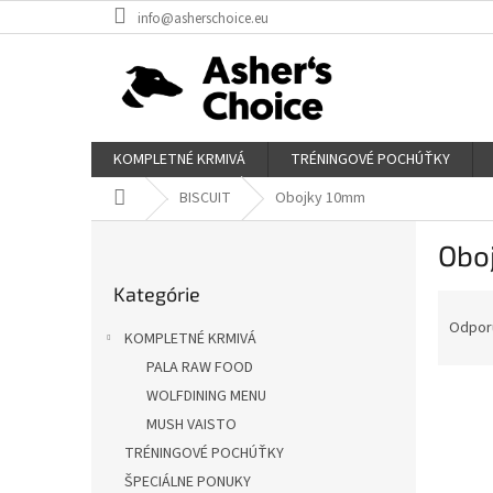
Prejsť
info@asherschoice.eu
na
obsah
KOMPLETNÉ KRMIVÁ
TRÉNINGOVÉ POCHÚŤKY
Domov
BISCUIT
Obojky 10mm
B
Obo
o
Preskočiť
č
Kategórie
kategórie
R
n
a
ý
Odpor
KOMPLETNÉ KRMIVÁ
d
p
PALA RAW FOOD
e
a
n
WOLFDINING MENU
n
i
e
MUSH VAISTO
e
l
TRÉNINGOVÉ POCHÚŤKY
V
p
ý
ŠPECIÁLNE PONUKY