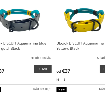
k BISCUIT Aquamarine blue,
Obojok BISCUIT Aquamarine 
 gold, Black
Yellow, Black
Na objednávku
Skla
DETAIL
37
€37
od
M
S
Kód:
09081/S
Kód
New