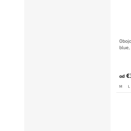
Obojo
blue,
€
od
M
L