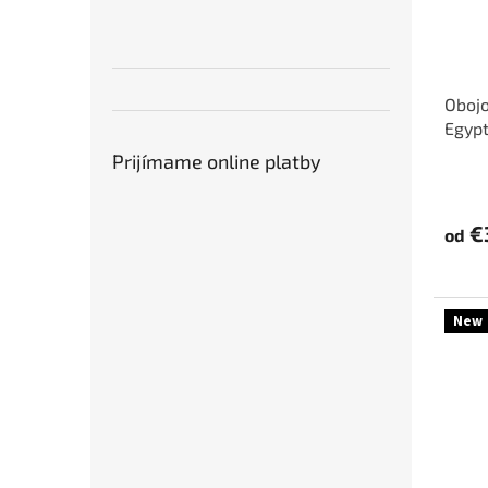
Oboj
Egypt
Prijímame online platby
€
od
New