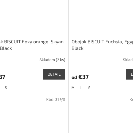
k BISCUIT Foxy orange, Skyan
Obojok BISCUIT Fuchsia, Egy
 Black
Black
Skladom
(2 ks)
Skla
DETAIL
37
€37
od
S
M
L
S
Kód:
319/S
K