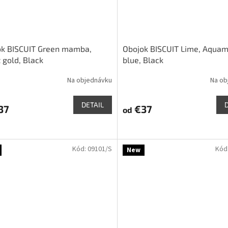
ok BISCUIT Green mamba,
Obojok BISCUIT Lime, Aquam
 gold, Black
blue, Black
Na objednávku
Na ob
DETAIL
37
€37
od
Kód:
09101/S
Kód
New