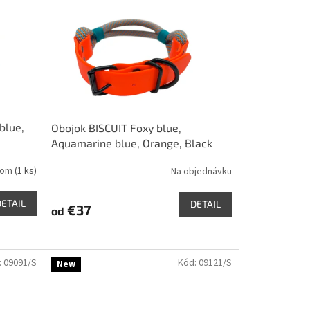
blue,
Obojok BISCUIT Foxy blue,
Aquamarine blue, Orange, Black
dom
(1 ks)
Na objednávku
DETAIL
DETAIL
€37
od
:
09091/S
Kód:
09121/S
New