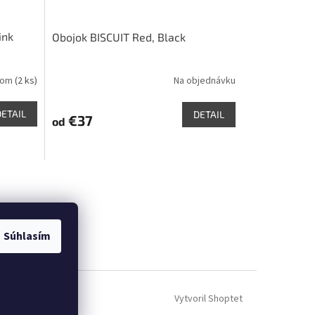
ink
Obojok BISCUIT Red, Black
dom
(2 ks)
Na objednávku
DETAIL
DETAIL
€37
od
Súhlasím
Vytvoril Shoptet