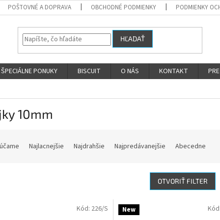
POŠTOVNÉ A DOPRAVA
OBCHODNÉ PODMIENKY
PODMIENKY OC
HĽADAŤ
ŠPECIÁLNE PONUKY
BISCUIT
O NÁS
KONTAKT
PRE
jky 10mm
účame
Najlacnejšie
Najdrahšie
Najpredávanejšie
Abecedne
OTVORIŤ FILTER
Kód:
226/S
Kód
New