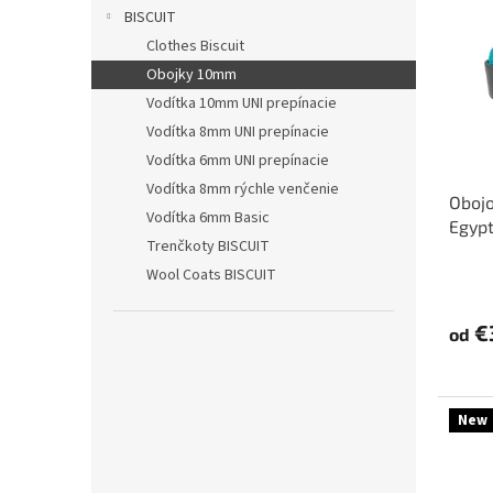
r
p
BISCUIT
o
i
Clothes Biscuit
d
s
u
Obojky 10mm
p
k
Vodítka 10mm UNI prepínacie
r
t
o
Vodítka 8mm UNI prepínacie
o
d
Vodítka 6mm UNI prepínacie
v
u
Vodítka 8mm rýchle venčenie
Obojo
k
Vodítka 6mm Basic
Egypt
t
Trenčkoty BISCUIT
o
Wool Coats BISCUIT
v
€
od
New