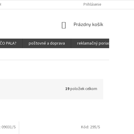
HRANY OSOBNÝCH ÚDAJOV
Prihlásenie
NÁKUPNÝ
Prázdny košík
KOŠÍK
ČO PALA?
poštovné a doprava
reklamačný poriadok
obc
19
položiek celkom
:
09031/S
Kód:
295/S