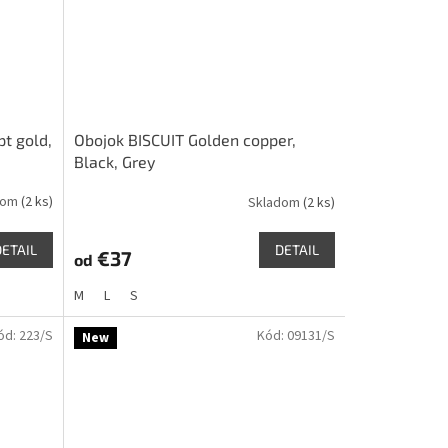
pt gold,
Obojok BISCUIT Golden copper,
Black, Grey
dom
(2 ks)
Skladom
(2 ks)
DETAIL
DETAIL
€37
od
M
L
S
ód:
223/S
Kód:
09131/S
New