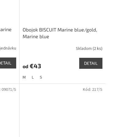
arine
Obojok BISCUIT Marine blue/gold,
Marine blue
jednávku
Skladom
(2 ks)
DETAIL
DETAIL
€43
od
M
L
S
:
09071/S
Kód:
217/S