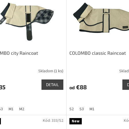
MBO city Raincoat
COLOMBO classic Raincoat
Skladom
(1 ks)
Skla
DETAIL
85
€88
od
S3
M1
M2
S2
S3
M1
Kód:
333/S2
Kó
New