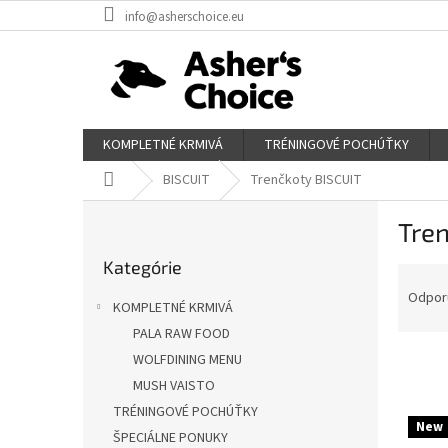
Prejsť
info@asherschoice.eu
na
obsah
KOMPLETNÉ KRMIVÁ
TRÉNINGOVÉ POCHÚŤKY
Domov
BISCUIT
Trenčkoty BISCUIT
B
Tre
o
Preskočiť
č
Kategórie
kategórie
R
n
a
ý
Odpor
KOMPLETNÉ KRMIVÁ
d
p
PALA RAW FOOD
e
a
n
WOLFDINING MENU
n
i
e
MUSH VAISTO
e
l
TRÉNINGOVÉ POCHÚŤKY
V
p
New
ý
ŠPECIÁLNE PONUKY