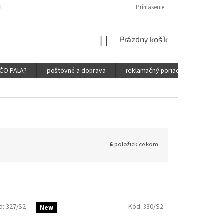
HRANY OSOBNÝCH ÚDAJOV
Prihlásenie
NÁKUPNÝ
Prázdny košík
KOŠÍK
ČO PALA?
poštovné a doprava
reklamačný poriadok
obc
6
položiek celkom
d:
327/S2
Kód:
330/S2
New