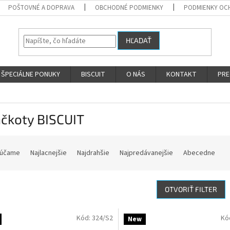
POŠTOVNÉ A DOPRAVA
OBCHODNÉ PODMIENKY
PODMIENKY OC
HĽADAŤ
ŠPECIÁLNE PONUKY
BISCUIT
O NÁS
KONTAKT
PRE
nčkoty BISCUIT
účame
Najlacnejšie
Najdrahšie
Najpredávanejšie
Abecedne
OTVORIŤ FILTER
Kód:
324/S2
Kó
New