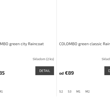
MBO green city Raincoat
COLOMBO green classic Rai
Skladom
(2 ks)
Skla
DETAIL
85
€89
od
M1
S2
S3
M1
M2
O
v