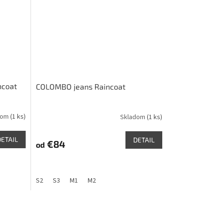
ncoat
COLOMBO jeans Raincoat
dom
(1 ks)
Skladom
(1 ks)
DETAIL
DETAIL
€84
od
S2
S3
M1
M2