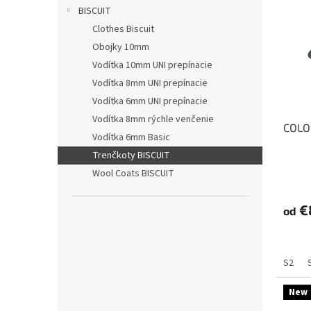
r
p
BISCUIT
o
i
Clothes Biscuit
d
s
u
Obojky 10mm
p
k
Vodítka 10mm UNI prepínacie
r
t
o
Vodítka 8mm UNI prepínacie
o
d
Vodítka 6mm UNI prepínacie
v
u
Vodítka 8mm rýchle venčenie
COLO
k
Vodítka 6mm Basic
t
Trenčkoty BISCUIT
o
Wool Coats BISCUIT
v
€
od
S2
New