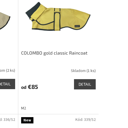
COLOMBO gold classic Raincoat
dom
(2 ks)
Skladom
(1 ks)
DETAIL
DETAIL
€85
od
M2
d:
336/S2
Kód:
339/S2
New