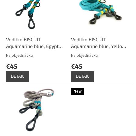
u
i
k
s
t
p
o
r
v
o
d
Vodítko BISCUIT
Vodítko BISCUIT
u
Aquamarine blue, Egypt
Aquamarine blue, Yellow,
k
gold
Black
Na objednávku
Na objednávku
t
€45
€45
o
v
DETAIL
DETAIL
New