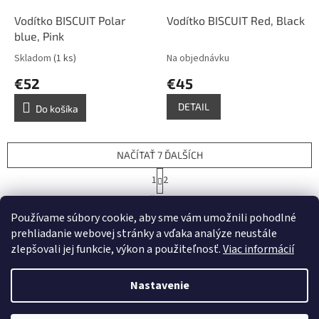
Vodítko BISCUIT Polar
Vodítko BISCUIT Red, Black
blue, Pink
Skladom
(1 ks)
Na objednávku
€52
€45
DETAIL
Do košíka
NAČÍTAŤ 7 ĎALŠÍCH
S
1
2
t
O
r
19
položiek celkom
v
á
Používame súbory cookie, aby sme vám umožnili pohodlné
l
HORE
n
á
prehliadanie webovej stránky a vďaka analýze neustále
k
d
o
zlepšovali jej funkcie, výkon a použiteľnosť.
Viac informácií
v
Z
a
a
c
á
n
Nastavenie
i
Vytvoril Shoptet
p
i
e
ä
e
p