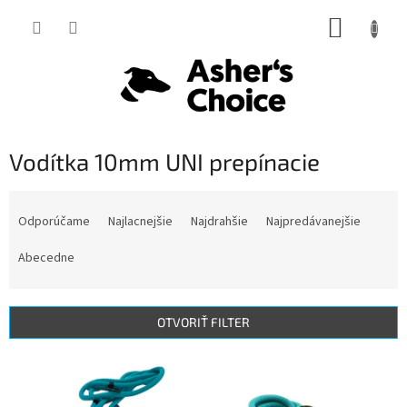
Prejsť
NÁKUP
na
obsah
KOŠÍK
Vodítka 10mm UNI prepínacie
R
a
Odporúčame
Najlacnejšie
Najdrahšie
Najpredávanejšie
d
e
Abecedne
n
i
e
OTVORIŤ FILTER
p
r
V
o
ý
d
p