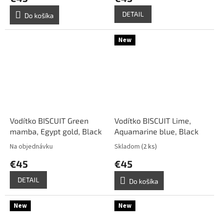
DETAIL
Do košíka
New
Vodítko BISCUIT Green
Vodítko BISCUIT Lime,
mamba, Egypt gold, Black
Aquamarine blue, Black
Na objednávku
Skladom
(2 ks)
€45
€45
DETAIL
Do košíka
New
New