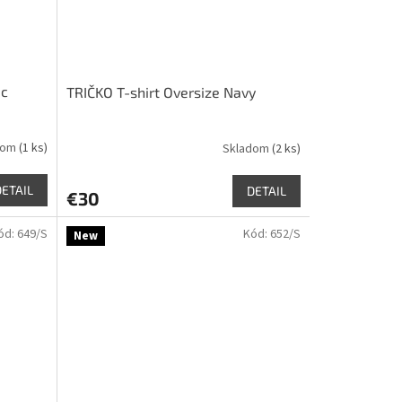
ic
TRIČKO T-shirt Oversize Navy
dom
(1 ks)
Skladom
(2 ks)
DETAIL
DETAIL
€30
ód:
649/S
Kód:
652/S
New