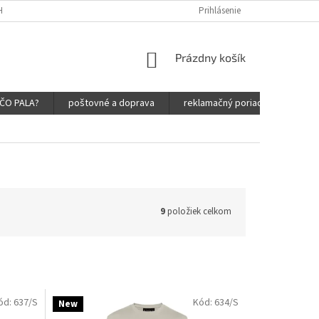
HRANY OSOBNÝCH ÚDAJOV
Prihlásenie
NÁKUPNÝ
Prázdny košík
KOŠÍK
ČO PALA?
poštovné a doprava
reklamačný poriadok
obc
9
položiek celkom
ód:
637/S
Kód:
634/S
New