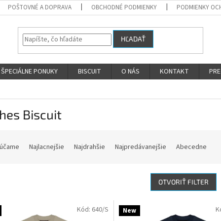
POŠTOVNÉ A DOPRAVA
OBCHODNÉ PODMIENKY
PODMIENKY OC
HĽADAŤ
ŠPECIÁLNE PONUKY
BISCUIT
O NÁS
KONTAKT
PRE
hes Biscuit
účame
Najlacnejšie
Najdrahšie
Najpredávanejšie
Abecedne
OTVORIŤ FILTER
Kód:
640/S
K
New