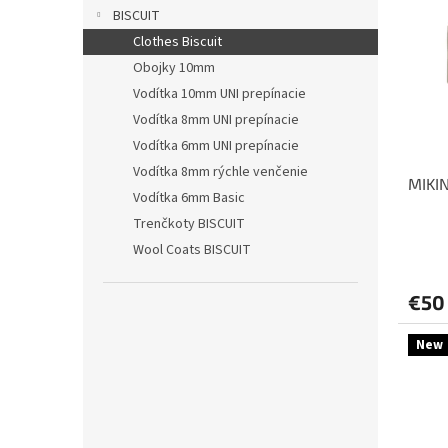
r
p
BISCUIT
o
i
Clothes Biscuit
d
s
u
Obojky 10mm
p
k
Vodítka 10mm UNI prepínacie
r
t
o
Vodítka 8mm UNI prepínacie
o
d
Vodítka 6mm UNI prepínacie
v
u
Vodítka 8mm rýchle venčenie
MIKIN
k
Vodítka 6mm Basic
t
Trenčkoty BISCUIT
o
Wool Coats BISCUIT
v
€50
New