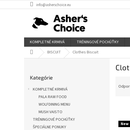
Prejsť
info@asherschoice.eu
na
obsah
KOMPLETNÉ KRMIVÁ
TRÉNINGOVÉ POCHÚŤKY
Domov
BISCUIT
Clothes Biscuit
B
Clot
o
Preskočiť
č
Kategórie
kategórie
R
n
a
ý
Odpor
KOMPLETNÉ KRMIVÁ
d
p
PALA RAW FOOD
e
a
n
WOLFDINING MENU
n
i
e
MUSH VAISTO
e
l
TRÉNINGOVÉ POCHÚŤKY
V
p
New
ý
ŠPECIÁLNE PONUKY