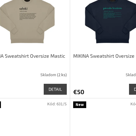
A Sweatshirt Oversize Mastic
MIKINA Sweatshirt Oversize
Skladom
(2 ks)
Skla
DETAIL
€50
Kód:
631/S
Kó
New