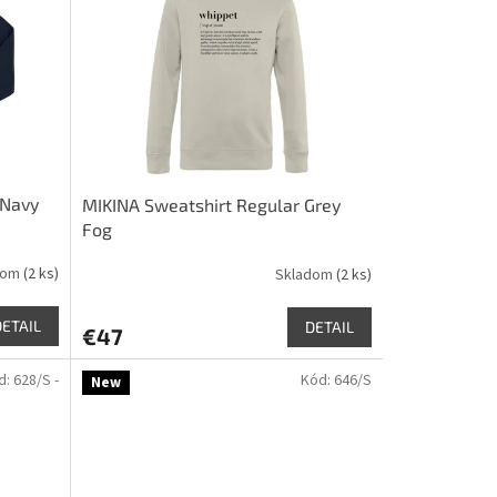
 Navy
MIKINA Sweatshirt Regular Grey
Fog
dom
(2 ks)
Skladom
(2 ks)
DETAIL
DETAIL
€47
d:
628/S -
Kód:
646/S
New