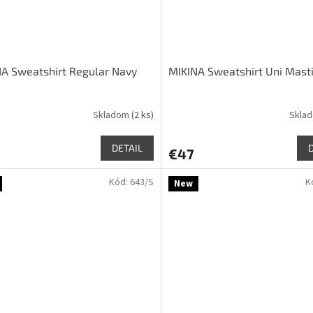
A Sweatshirt Regular Navy
MIKINA Sweatshirt Uni Mast
Skladom
(2 ks)
Skla
DETAIL
€47
Kód:
643/S
K
New