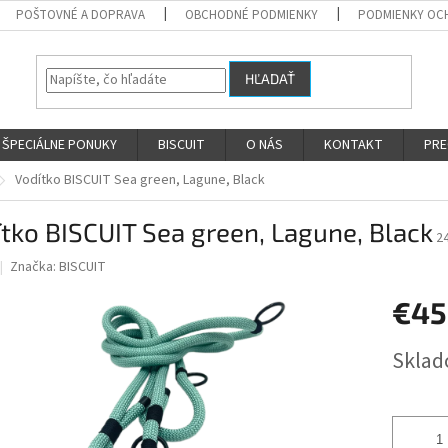
POŠTOVNÉ A DOPRAVA
OBCHODNÉ PODMIENKY
PODMIENKY OC
HĽADAŤ
ŠPECIÁLNE PONUKY
BISCUIT
O NÁS
KONTAKT
PRE
Vodítko BISCUIT Sea green, Lagune, Black
tko BISCUIT Sea green, Lagune, Black
2
Značka:
BISCUIT
€45
Jednotk
Skla
cena: