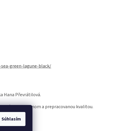
t-sea-green-lagune-black/
a Hana Převrátilová.
s unikátnym dizajnom a prepracovanou kvalitou.
Súhlasím