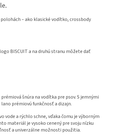
le.
h polohách – ako klasické vodítko, crossbody
e logo BISCUIT a na druhú stranu môžete dať
o prémiová šnúra na vodítka pre psov. S jemnými
ano prémiovú funkčnosť a dizajn.
 vo vode a rýchlo schne, vďaka čomu je výborným
ento materiál je vysoko cenený pre svoju nízku
nosť a univerzálne možnosti použitia.