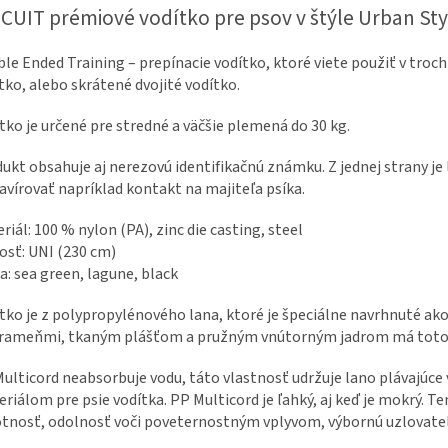
CUIT prémiové vodítko pre psov v štýle Urban Sty
le Ended Training – prepínacie vodítko, ktoré viete použiť v troc
tko, alebo skrátené dvojité vodítko.
tko je určené pre stredné a väčšie plemená do 30 kg.
ukt obsahuje aj nerezovú identifikačnú známku. Z jednej strany j
avírovať napríklad kontakt na majiteľa psíka.
riál: 100 % nylon (PA), zinc die casting, steel
osť: UNI (230 cm)
a: sea green, lagune, black
tko je z polypropylénového lana, ktoré je špeciálne navrhnuté ak
rameňmi, tkaným plášťom a pružným vnútorným jadrom má toto l
ulticord neabsorbuje vodu, táto vlastnosť udržuje lano plávajúce
riálom pre psie vodítka. PP Multicord je ľahký, aj keď je mokrý. T
nosť, odolnosť voči poveternostným vplyvom, výbornú uzlovateľ