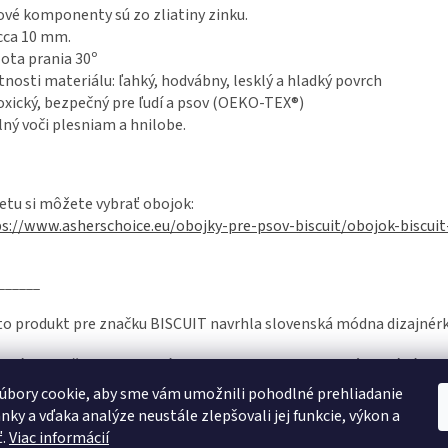
vé komponenty sú zo zliatiny zinku.
cca 10 mm.
ota prania 30º
tnosti materiálu: ľahký, hodvábny, lesklý a hladký povrch
xický, bezpečný pre ľudí a psov (OEKO-TEX®)
ný voči plesniam a hnilobe.
etu si môžete vybrať obojok:
s://www.asherschoice.eu/obojky-pre-psov-biscuit/obojok-biscui
______
o produkt pre značku BISCUIT navrhla slovenská módna dizajnérk
rtfóliu značky BISCUIT nájdete produkty v limitovaných edíciách 
 made in Slovakia.
úbory cookie, aby sme vám umožnili pohodlné prehliadanie
nky a vďaka analýze neustále zlepšovali jej funkcie, výkon a
ť.
Viac informácií