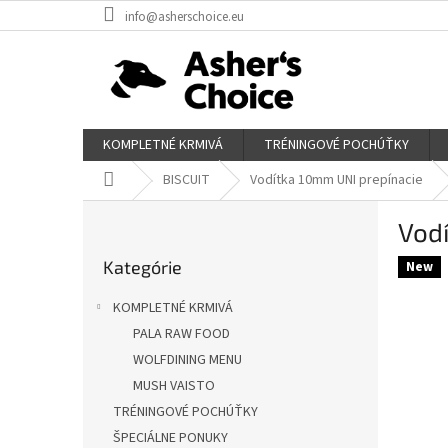
Prejsť
info@asherschoice.eu
na
obsah
KOMPLETNÉ KRMIVÁ
TRÉNINGOVÉ POCHÚŤKY
Domov
BISCUIT
Vodítka 10mm UNI prepínacie
B
Vodí
o
Preskočiť
č
Kategórie
kategórie
New
n
ý
KOMPLETNÉ KRMIVÁ
p
PALA RAW FOOD
a
WOLFDINING MENU
n
e
MUSH VAISTO
l
TRÉNINGOVÉ POCHÚŤKY
ŠPECIÁLNE PONUKY