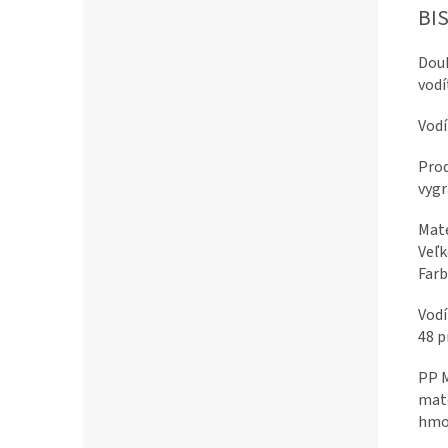
BIS
Doub
vodí
Vodí
Prod
vygr
Mate
Veľk
Farb
Vodí
48 p
PP M
mate
hmot