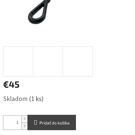
€45
Jednotková
Skladom
(1 ks)
cena:
Pridať do košíka