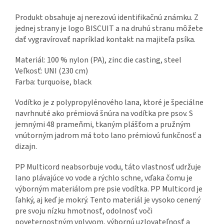
Produkt obsahuje aj nerezovú identifikačnú známku. Z
jednej strany je logo BISCUIT a na druhú stranu môžete
dať vygravírovať napríklad kontakt na majiteľa psíka.
Materiál: 100 % nylon (PA), zinc die casting, steel
Veľkosť: UNI (230 cm)
Farba: turquoise, black
Vodítko je z polypropylénového lana, ktoré je špeciálne
navrhnuté ako prémiová šnúra na vodítka pre psov. S
jemnými 48 prameňmi, tkaným plášťom a pružným
vnútorným jadrom má toto lano prémiovú funkčnosť a
dizajn.
PP Multicord neabsorbuje vodu, táto vlastnosť udržuje
lano plávajúce vo vode a rýchlo schne, vďaka čomu je
výborným materiálom pre psie vodítka. PP Multicord je
ľahký, aj keď je mokrý. Tento materiál je vysoko cenený
pre svoju nízku hmotnosť, odolnosť voči
poveternostným vplyvom, výbornú uzlovateľnosť a