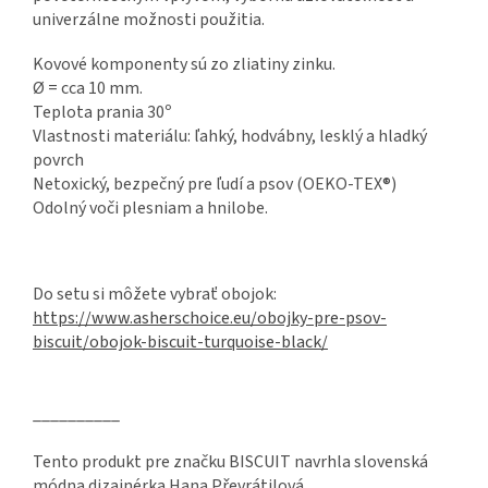
univerzálne možnosti použitia.
Kovové komponenty sú zo zliatiny zinku.
Ø = cca 10 mm.
Teplota prania 30º
Vlastnosti materiálu: ľahký, hodvábny, lesklý a hladký
povrch
Netoxický, bezpečný pre ľudí a psov (OEKO-TEX®)
Odolný voči plesniam a hnilobe.
Do setu si môžete vybrať obojok:
https://www.asherschoice.eu/obojky-pre-psov-
biscuit/obojok-biscuit-turquoise-black/
__________
Tento produkt pre značku BISCUIT navrhla slovenská
módna dizajnérka Hana Převrátilová.