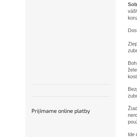
Sob
vášh
konz
Dost
Zlep
zub
Boha
žel
kost
Bez
zubo
Žiad
Prijímame online platby
nero
použ
Ide 