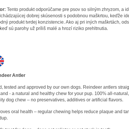
or:
Tento produkt odporúčame pre psov so silným zhryzom, a i
chádzajúcej dobrej skúsenosti s podobnou maškrtou, keďže id
odný produkt tvrdej konzistencie. Ako aj pri iných maškrtách, ods
 keď sú parohy už príliš malé a hrozí riziko prehltnutia.
ndeer Antler
d, tested and approved by our own dogs. Reindeer antlers straig
and - a natural and healthy chew for your pup. 100% all-natural,
ity dog chew – no preservatives, additives or artificial flavors.
oves oral health – regular chewing helps reduce plaque and tar
dup.