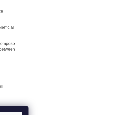
ce
neficial
decompose
n between
ll