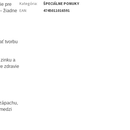
Kategória
:
ŠPECIÁLNE PONUKY
ie pre
EAN
:
4745011016591
 – žiadne
ať tvorbu
 zinku a
re zdravie
 zápachu,
 medzi