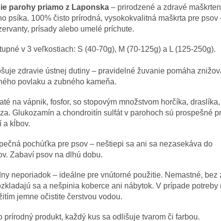
ie parohy priamo z Laponska
– prirodzené a zdravé maškrten
o psíka. 100% čisto prírodná, vysokokvalitná maškrta pre psov
ervanty, prísady alebo umelé príchute.
upné v 3 veľkostiach: S (40-70g), M (70-125g) a L (125-250g).
šuje zdravie ústnej dutiny – pravidelné žuvanie pomáha znižov
ného povlaku a zubného kameňa.
té na vápnik, fosfor, so stopovým množstvom horčíka, draslíka,
eza.
Glukozamín a chondroitín sulfát v parohoch sú prospešné p
í a kĺbov.
pečná pochúťka pre psov – neštiepi sa ani sa nezasekáva do
v. Zabaví psov na dlhú dobu.
ny neporiadok – ideálne pre vnútorné použitie. Nemastné, bez
zkladajú sa a nešpinia koberce ani nábytok. V prípade potreby
itím jemne očistite čerstvou vodou.
o prírodný produkt, každý kus sa odlišuje tvarom či farbou.