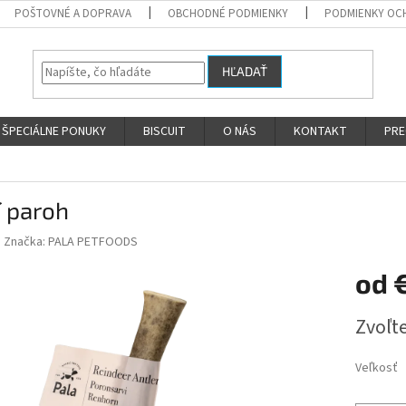
POŠTOVNÉ A DOPRAVA
OBCHODNÉ PODMIENKY
PODMIENKY OC
HĽADAŤ
ŠPECIÁLNE PONUKY
BISCUIT
O NÁS
KONTAKT
PRE
í paroh
Značka:
PALA PETFOODS
od
€
Jednotk
Zvoľte
cena:
Veľkosť