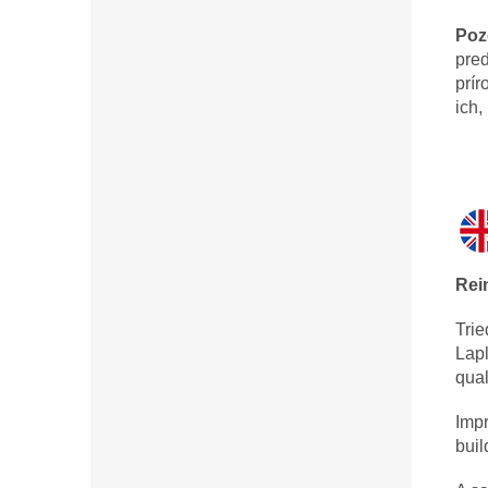
Poz
pred
prír
ich,
Rei
Trie
Lapl
qual
Impr
buil