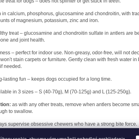
fe treat for dogs – does not splinter or get stuck in teeth.
 in calcium, phosphorus, glucosamine and chondroitin, with tra
nts of magnesium, potassium, zinc and iron.
thy treat – glucosamine and chondroitin sulfate in antlers are be
bone and joint health.
ess – perfect for indoor use. Non-greasy, odor-free, will not 
won't stain carpets or furniture. Gently clean with fresh water i
if needed.
-lasting fun – keeps dogs occupied for a long time.
lable in 3 sizes – S (40-70g), M (70-125g) and L (125-250g).
tion:
as with any other treats, remove when antlers become sma
ugh to swallow.
ys supervise obsessive chewers who have a strong bite force.