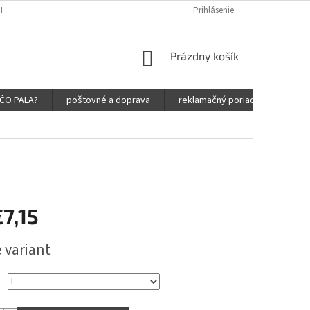
HRANY OSOBNÝCH ÚDAJOV
Prihlásenie
NÁKUPNÝ
Prázdny košík
KOŠÍK
ČO PALA?
poštovné a doprava
reklamačný poriadok
obc
7,15
ová
 variant