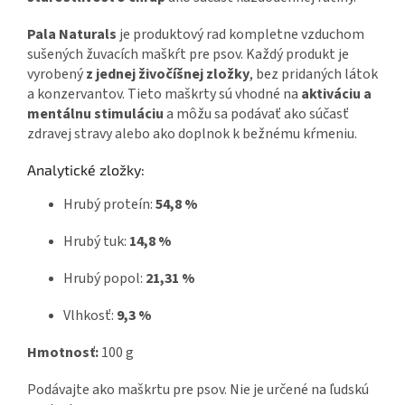
Pala Naturals
je produktový rad kompletne vzduchom
sušených žuvacích maškŕt pre psov. Každý produkt je
vyrobený
z jednej živočíšnej zložky
, bez pridaných látok
a konzervantov. Tieto maškrty sú vhodné na
aktiváciu a
mentálnu stimuláciu
a môžu sa podávať ako súčasť
zdravej stravy alebo ako doplnok k bežnému kŕmeniu.
Analytické zložky:
Hrubý proteín:
54,8 %
Hrubý tuk:
14,8 %
Hrubý popol:
21,31 %
Vlhkosť:
9,3 %
Hmotnosť:
100 g
Podávajte ako maškrtu pre psov. Nie je určené na ľudskú