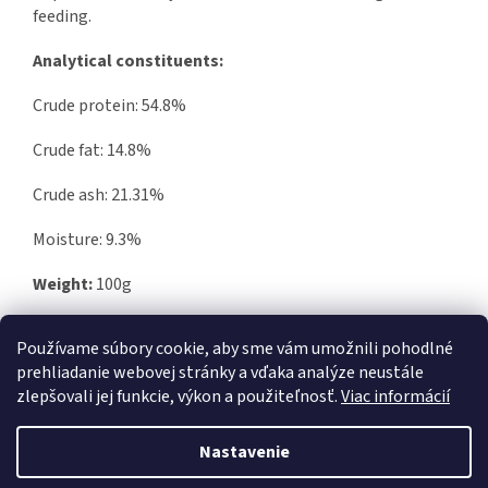
feeding.
Analytical constituents:
Crude protein: 54.8%
Crude fat: 14.8%
Crude ash: 21.31%
Moisture: 9.3%
Weight:
100g
Feed as a treat. Not for human consumption.
Používame súbory cookie, aby sme vám umožnili pohodlné
prehliadanie webovej stránky a vďaka analýze neustále
zlepšovali jej funkcie, výkon a použiteľnosť.
Viac informácií
Z
á
Nastavenie
Vytvoril Shoptet
p
ä