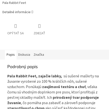
Pala Rabbit Feet
Detailné informácie
OPÝTAŤ SA
ZDIEĽAŤ
Popis
Diskusia
Značka
Podrobný popis
Pala Rabbit Feet, zajačie labky,
sú sušené maškrty na
žuvanie vyrobené zo 100 % králičích nôh, sušené
vzduchom. Ponúkajú
zaujímavú textúru a chuť
, vďaka
čomu sú vhodným doplnkom pre psov, ktorí profitujú z
pestrej skladby maškŕt. Ich
prirodzený tvar podporuje
žuvanie
, čo pomáha psa zabaviť a zároveň podporuje
starostlivosť o chrup
ako súčasť každodennej rutiny.