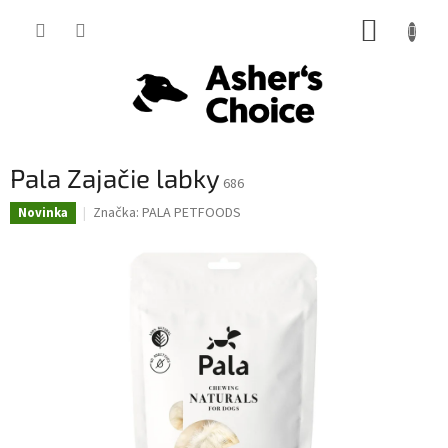
Prejsť
NÁKUP
na
obsah
KOŠÍK
Pala Zajačie labky
686
Značka:
PALA PETFOODS
Novinka