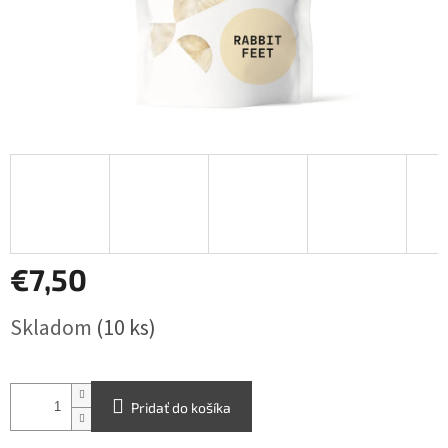
€7,50
Jednotková
Skladom
(10 ks)
cena:
Pridať do košíka