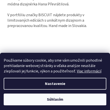
módna dizajnérka Hana Převrátilová.
V portfóliu značky BISCUIT nájdete produkty v
limitovaných edíciách s unikátnym dizajnom a
prepracovanou kvalitou. Hand made in Slovakia.
Používame súbory cookie, aby sme vám umožnili pohodlné
prehliadanie webovej stránky a vďaka analýze neustále
zlepšovali jej funkcie, výkon a použiteľnosť.
Viac informácií
Z
á
Nastavenie
Vytvoril Shoptet
p
ä
t
Súhlasím
Copyright 2026
AshersChoice.eu
. Všetky práva vyhradené.
i
e