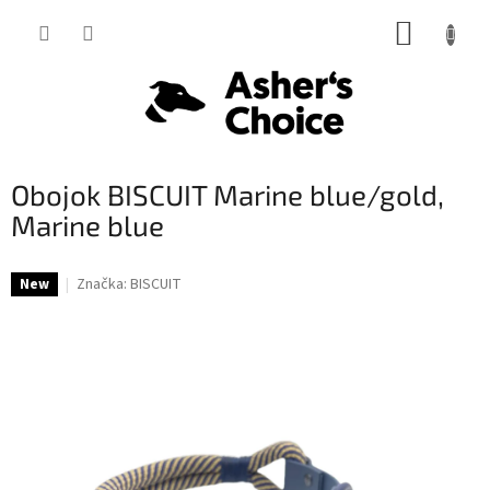
Prejsť
NÁKUP
na
obsah
KOŠÍK
Obojok BISCUIT Marine blue/gold,
Marine blue
Značka:
BISCUIT
New