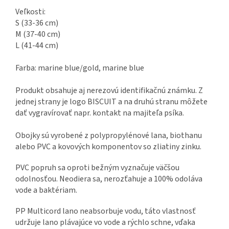
Veľkosti:
S (33-36 cm)
M (37-40 cm)
L (41-44 cm)
Farba: marine blue/gold, marine blue
Produkt obsahuje aj nerezovú identifikačnú známku. Z
jednej strany je logo BISCUIT a na druhú stranu môžete
dať vygravírovať napr. kontakt na majiteľa psíka.
Obojky sú vyrobené z polypropylénové lana, biothanu
alebo PVC a kovových komponentov so zliatiny zinku.
PVC popruh sa oproti bežným vyznačuje väčšou
odolnosťou. Neodiera sa, nerozťahuje a 100% odoláva
vode a baktériam.
PP Multicord lano neabsorbuje vodu, táto vlastnosť
udržuje lano plávajúce vo vode a rýchlo schne, vďaka