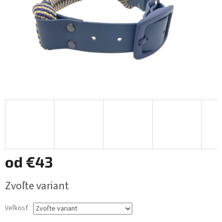
od
€43
Jednotková
Zvoľte variant
cena:
Veľkosť