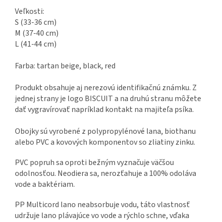
Veľkosti:
S (33-36 cm)
M (37-40 cm)
L (41-44 cm)
Farba: tartan beige, black, red
Produkt obsahuje aj nerezovú identifikačnú známku. Z
jednej strany je logo BISCUIT a na druhú stranu môžete
dať vygravírovať napríklad kontakt na majiteľa psíka.
Obojky sú vyrobené z polypropylénové lana, biothanu
alebo PVC a kovových komponentov so zliatiny zinku.
PVC popruh sa oproti bežným vyznačuje väčšou
odolnosťou. Neodiera sa, nerozťahuje a 100% odoláva
vode a baktériam.
PP Multicord lano neabsorbuje vodu, táto vlastnosť
udržuje lano plávajúce vo vode a rýchlo schne, vďaka