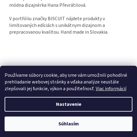
módna dizajnérka Hana Převrátilová.
V portfóliu značky BISCUIT nájdete produkty v
limitovaných edíciách s unikátnym dizajnom a
prepracovanou kvalitou. Hand made in Slovakia.
Používame súbory cookie, aby sme vám umožnili pohodlné
prehliadanie webovej stránky a vďaka analýze neustále
zlepšovali jej funkcie, výkon a použiteľnosť.
Viac informácií
Z
á
Nastavenie
Vytvoril Shoptet
p
ä
t
Súhlasím
Copyright 2026
AshersChoice.eu
. Všetky práva vyhradené.
i
e