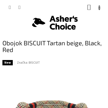
Prejsť
NÁKUP
na
obsah
KOŠÍK
Obojok BISCUIT Tartan beige, Black,
Red
Značka:
BISCUIT
New