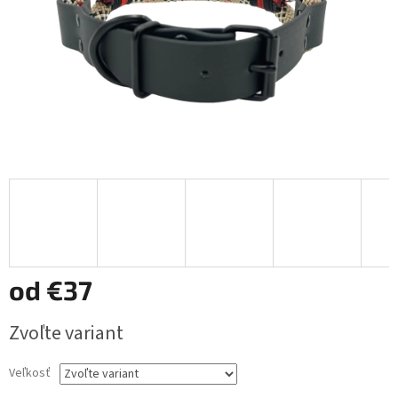
od
€37
Jednotková
Zvoľte variant
cena:
Veľkosť