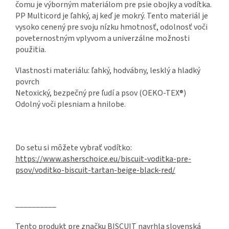
čomu je výborným materiálom pre psie obojky a vodítka.
PP Multicord je ľahký, aj keď je mokrý. Tento materiál je
vysoko cenený pre svoju nízku hmotnosť, odolnosť voči
poveternostným vplyvom a univerzálne možnosti
použitia.
Vlastnosti materiálu: ľahký, hodvábny, lesklý a hladký
povrch
Netoxický, bezpečný pre ľudí a psov (OEKO-TEX®)
Odolný voči plesniam a hnilobe.
Do setu si môžete vybrať vodítko:
https://www.asherschoice.eu/biscuit-voditka-pre-
psov/voditko-biscuit-tartan-beige-black-red/
__________
Tento produkt pre značku BISCUIT navrhla slovenská