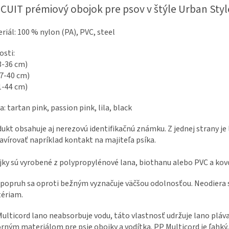
CUIT prémiový obojok pre psov v štýle Urban Styl
riál: 100 % nylon (PA), PVC, steel
osti:
3-36 cm)
7-40 cm)
1-44 cm)
a: tartan pink, passion pink, lila, black
ukt obsahuje aj nerezovú identifikačnú známku. Z jednej strany j
avírovať napríklad kontakt na majiteľa psíka.
ky sú vyrobené z polypropylénové lana, biothanu alebo PVC a kov
popruh sa oproti bežným vyznačuje väčšou odolnosťou. Neodiera 
ériam.
ulticord lano neabsorbuje vodu, táto vlastnosť udržuje lano pláva
rným materiálom pre psie obojky a vodítka. PP Multicord je ľahký,