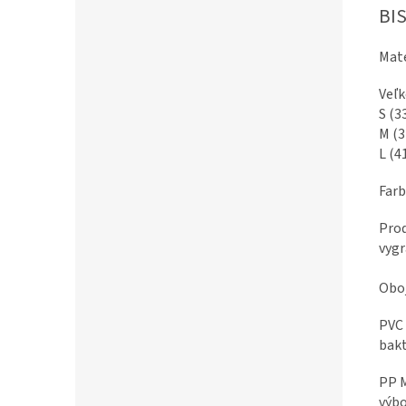
BIS
Mate
Veľk
S (3
M (3
L (4
Farb
Prod
vygr
Oboj
PVC 
bakt
PP M
výbo