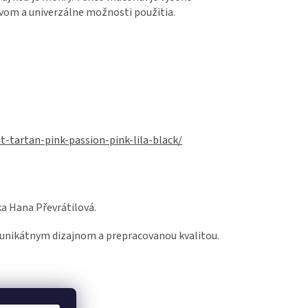
vom a univerzálne možnosti použitia.
t-tartan-pink-passion-pink-lila-black/
a Hana Převrátilová.
s unikátnym dizajnom a prepracovanou kvalitou.