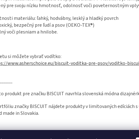
ný pre svoju nízku hmotnosť, odolnosť voči poveternostným vply
tnosti materiálu: ľahký, hodvábny, lesklý a hladký povrch
xický, bezpečný pre ľudí a psov (OEKO-TEX®)
ný voči plesniam a hnilobe.
etu si môžete vybrať vodítko:
s://www.asherschoice.eu/biscuit-voditka-pre-psov/voditko-biscui
______
o produkt pre značku BISCUIT navrhla slovenská módna dizajnérk
rtfóliu značky BISCUIT nájdete produkty v limitovaných edíciách 
 made in Slovakia.