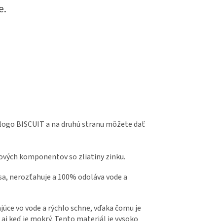
e.
e logo BISCUIT a na druhú stranu môžete dať
ových komponentov so zliatiny zinku.
sa, nerozťahuje a 100% odoláva vode a
júce vo vode a rýchlo schne, vďaka čomu je
 aj keď je mokrý. Tento materiál je vysoko