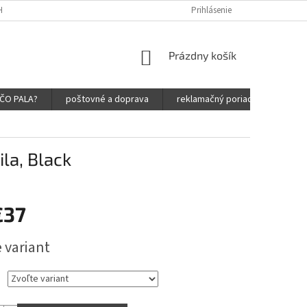
HRANY OSOBNÝCH ÚDAJOV
Prihlásenie
NÁKUPNÝ
Prázdny košík
KOŠÍK
ČO PALA?
poštovné a doprava
reklamačný poriadok
obc
ila, Black
€37
ová
 variant