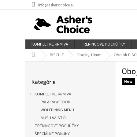
Prejsť
info@asherschoice.eu
na
obsah
KOMPLETNÉ KRMIVÁ
TRÉNINGOVÉ POCHÚŤKY
Domov
BISCUIT
Obojky 10mm
Obojok BISCU
B
Oboj
o
Preskočiť
č
Kategórie
kategórie
New
n
ý
KOMPLETNÉ KRMIVÁ
p
PALA RAW FOOD
a
WOLFDINING MENU
n
e
MUSH VAISTO
l
TRÉNINGOVÉ POCHÚŤKY
ŠPECIÁLNE PONUKY