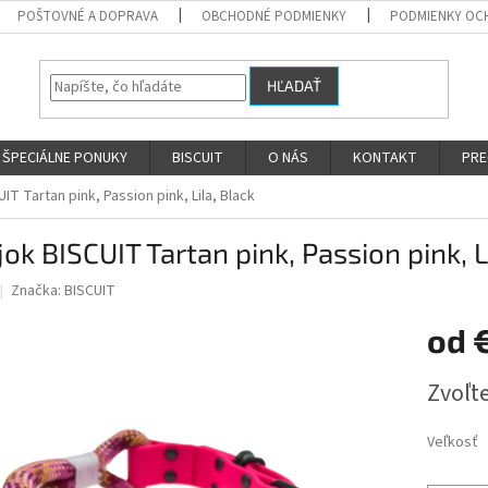
POŠTOVNÉ A DOPRAVA
OBCHODNÉ PODMIENKY
PODMIENKY OC
HĽADAŤ
ŠPECIÁLNE PONUKY
BISCUIT
O NÁS
KONTAKT
PRE
IT Tartan pink, Passion pink, Lila, Black
ok BISCUIT Tartan pink, Passion pink, L
Značka:
BISCUIT
od
Jednotk
Zvoľte
cena:
Veľkosť