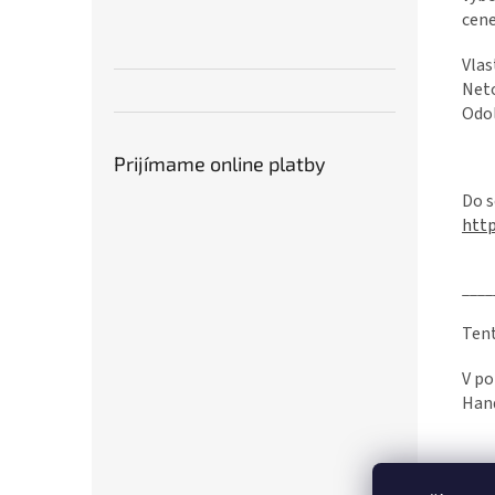
cene
Vlas
Neto
Odol
Prijímame online platby
Do s
http
____
Tent
V po
Hand