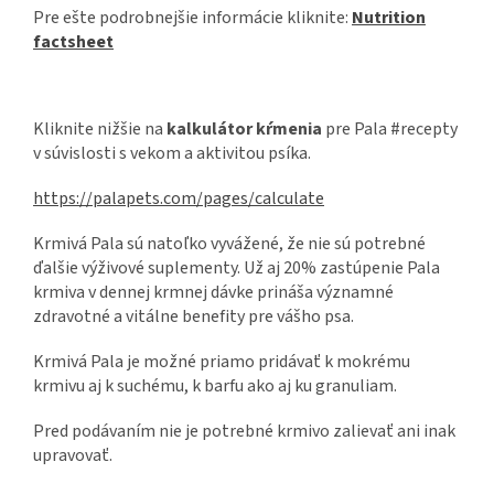
Pre ešte podrobnejšie informácie kliknite:
Nutrition
factsheet
Kliknite nižšie na
kalkulátor kŕmenia
pre Pala #recepty
v súvislosti s vekom a aktivitou psíka.
https://palapets.com/pages/calculate
Krmivá Pala sú natoľko vyvážené, že nie sú potrebné
ďalšie výživové suplementy. Už aj 20% zastúpenie Pala
krmiva v dennej krmnej dávke prináša významné
zdravotné a vitálne benefity pre vášho psa.
Krmivá Pala je možné priamo pridávať k mokrému
krmivu aj k suchému, k barfu ako aj ku granuliam.
Pred podávaním nie je potrebné krmivo zalievať ani inak
upravovať.