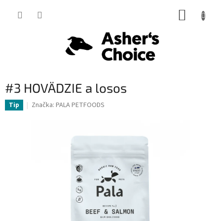
Prejsť
NÁKUP
na
obsah
KOŠÍK
#3 HOVÄDZIE a losos
Značka:
PALA PETFOODS
Tip