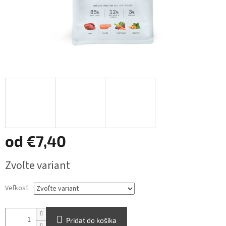
od
€7,40
Jednotková
Zvoľte variant
cena:
Veľkosť
Pridať do košíka