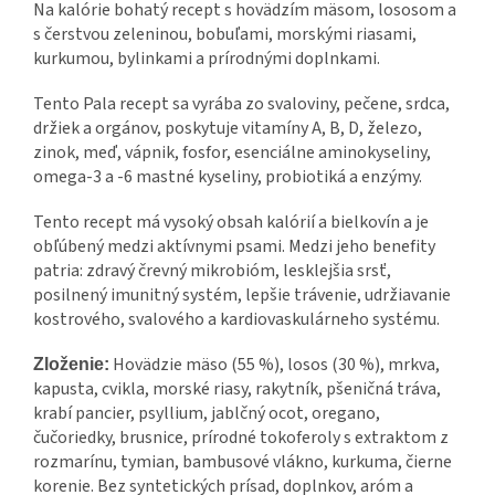
Na kalórie bohatý recept s hovädzím mäsom, lososom a
s čerstvou zeleninou, bobuľami, morskými riasami,
kurkumou, bylinkami a prírodnými doplnkami.
Tento Pala recept sa vyrába zo svaloviny, pečene, srdca,
držiek a orgánov, poskytuje vitamíny A, B, D, železo,
zinok, meď, vápnik, fosfor, esenciálne aminokyseliny,
omega-3 a -6 mastné kyseliny, probiotiká a enzýmy.
Tento recept má vysoký obsah kalórií a bielkovín a je
obľúbený medzi aktívnymi psami. Medzi jeho benefity
patria: zdravý črevný mikrobióm, lesklejšia srsť,
posilnený imunitný systém, lepšie trávenie, udržiavanie
kostrového, svalového a kardiovaskulárneho systému.
Hovädzie mäso (55 %), losos (30 %), mrkva,
Zloženie:
kapusta, cvikla, morské riasy, rakytník, pšeničná tráva,
krabí pancier, psyllium, jablčný ocot, oregano,
čučoriedky, brusnice, prírodné tokoferoly s extraktom z
rozmarínu, tymian, bambusové vlákno, kurkuma, čierne
korenie. Bez syntetických prísad, doplnkov, aróm a