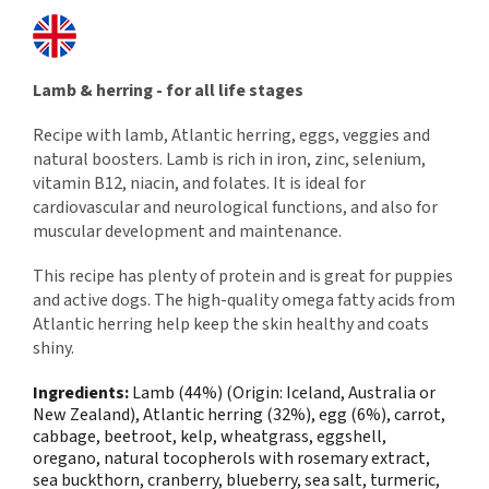
Lamb & herring - for all life stages
Recipe with lamb, Atlantic herring, eggs, veggies and
natural boosters. Lamb is rich in iron, zinc, selenium,
vitamin B12, niacin, and folates. It is ideal for
cardiovascular and neurological functions, and also for
muscular development and maintenance.
This recipe has plenty of protein and is great for puppies
and active dogs. The high-quality omega fatty acids from
Atlantic herring help keep the skin healthy and coats
shiny.
Ingredients:
Lamb (44%) (Origin: Iceland, Australia or
New Zealand), Atlantic herring (32%), egg (6%), carrot,
cabbage, beetroot, kelp, wheatgrass, eggshell,
oregano, natural tocopherols with rosemary extract,
sea buckthorn, cranberry, blueberry, sea salt, turmeric,