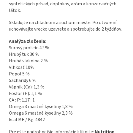
syntetických prísad, doplnkov, aróm a konzervačných
látok.
Skladujte na chladnom a suchom mieste. Po otvorení
uchovávajte vrecko uzavreté a spotrebujte do 2 týždňov.
Analýza zloženia:
Surový proteín 47 %
Hrubý tuk 30 %
Hrubá vláknina 2 %
Vlhkosť 10%
Popol 5 %
Sacharidy 6 %
Vápnik (Ca): 1,3 %
Fosfor (P): 1,1 %
CA : P: 1.17 : 1
Omega 3 mastné kyseliny 1,8 %
Omega 6 mastné kyseliny 2,3 %
kcal ME / Kg: 4842
Pre ešte podrobnejšie informácie kliknite:
Nutrition