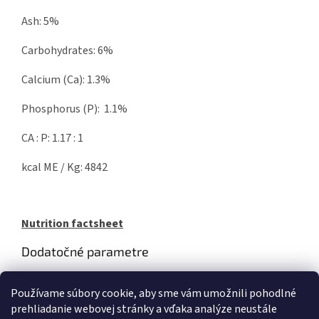
Ash: 5%
Carbohydrates: 6%
Calcium (Ca): 1.3%
Phosphorus (P): 1.1%
CA : P: 1.17 : 1
kcal ME / Kg: 4842
Nutrition factsheet
Dodatočné parametre
Kategória
:
PALA RAW FOOD
Používame súbory cookie, aby sme vám umožnili pohodlné
EAN
:
Zvoľte variant
prehliadanie webovej stránky a vďaka analýze neustále