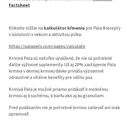
factsheet
Kliknite nižšie na
kalkulátor kŕmenia
pre Pala #recepty
v súvislosti s vekom a aktivitou psíka.
https://palapets.com/pages/calculate
Krmivá Pala sú natoľko vyvážené, že nie sú potrebné
ďalšie výživové suplementy. Už aj 20% zastúpenie Pala
krmiva v dennej krmnej dávke prináša významné
zdravotné a vitálne benefity pre vášho psa.
Krmivá Pala je možné priamo pridávať k mokrému
krmivu aj k suchému, k barfu ako aj ku granuliam.
Pred podávaním nie je potrebné krmivo zalievať ani inak
upravovať.