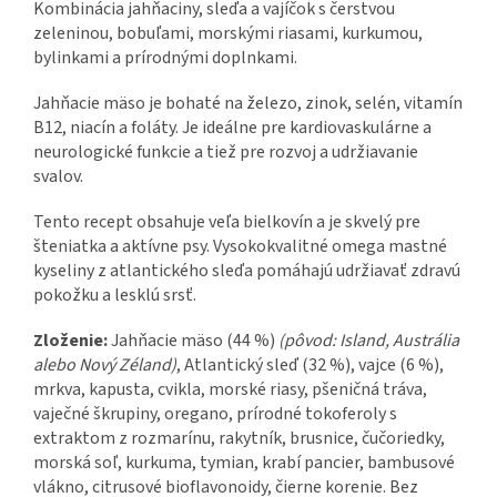
Kombinácia jahňaciny, sleďa a vajíčok s čerstvou
zeleninou, bobuľami, morskými riasami, kurkumou,
bylinkami a prírodnými doplnkami.
Jahňacie mäso je bohaté na železo, zinok, selén, vitamín
B12, niacín a foláty. Je ideálne pre kardiovaskulárne a
neurologické funkcie a tiež pre rozvoj a udržiavanie
svalov.
Tento recept obsahuje veľa bielkovín a je skvelý pre
šteniatka a aktívne psy. Vysokokvalitné omega mastné
kyseliny z atlantického sleďa pomáhajú udržiavať zdravú
pokožku a lesklú srsť.
Zloženie:
Jahňacie mäso (44 %)
(pôvod: Island, Austrália
alebo Nový Zéland)
, Atlantický sleď (32 %), vajce (6 %),
mrkva, kapusta, cvikla, morské riasy, pšeničná tráva,
vaječné škrupiny, oregano, prírodné tokoferoly s
extraktom z rozmarínu, rakytník, brusnice, čučoriedky,
morská soľ, kurkuma, tymian, krabí pancier, bambusové
vlákno, citrusové bioflavonoidy, čierne korenie. Bez