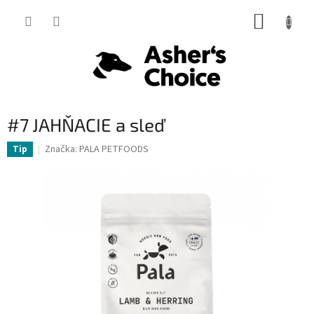
Prejsť
NÁKUP
na
obsah
KOŠÍK
#7 JAHŇACIE a sleď
Značka:
PALA PETFOODS
Tip