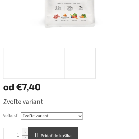
od
€7,40
Jednotková
Zvoľte variant
cena:
Veľkosť
Pridať do košíka