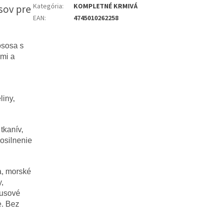
Kategória
:
KOMPLETNÉ KRMIVÁ
sov pre
EAN
:
4745010262258
ososa s
ami a
liny,
tkanív,
posilnenie
a, morské
y,
busové
e. Bez