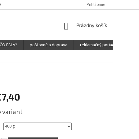
HRANY OSOBNÝCH ÚDAJOV
Prihlásenie
NÁKUPNÝ
Prázdny košík
KOŠÍK
ČO PALA?
poštovné a doprava
reklamačný poriadok
obc
€7,40
ová
 variant