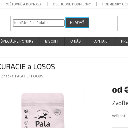
POŠTOVNÉ A DOPRAVA
OBCHODNÉ PODMIENKY
PODMIENKY OC
HĽADAŤ
ŠPECIÁLNE PONUKY
BISCUIT
O NÁS
KONTAKT
PRE
KURACIE a LOSOS
Značka:
PALA PETFOODS
od
Jednotk
Zvoľte
cena:
Veľkosť