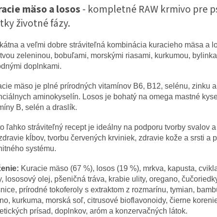
acie mäso a losos
- kompletné RAW krmivo pre p
tky životné fázy.
kátna a veľmi dobre stráviteľná kombinácia kuracieho mäsa a l
tvou zeleninou, bobuľami, morskými riasami, kurkumou, bylink
odnými doplnkami.
cie mäso je plné prírodných vitamínov B6, B12, selénu, zinku a
ciálnych aminokyselín. Losos je bohatý na omega mastné kyse
míny B, selén a draslík.
o ľahko stráviteľný recept je ideálny na podporu tvorby svalov a 
zdravie kĺbov, tvorbu červených krviniek, zdravie kože a srsti a 
nitného systému.
ženie:
Kuracie mäso (67 %), losos (19 %), mrkva, kapusta, cvikl
y, lososový olej, pšeničná tráva, krabie ulity, oregano, čučoriedk
nice, prírodné tokoferoly s extraktom z rozmarínu, tymian, bam
no, kurkuma, morská soľ, citrusové bioflavonoidy, čierne koreni
etických prísad, doplnkov, aróm a konzervačných látok.