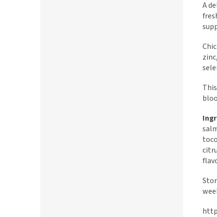
A de
fres
sup
Chic
zinc
sele
This
bloo
Ingr
salm
toco
citr
flav
Stor
wee
http