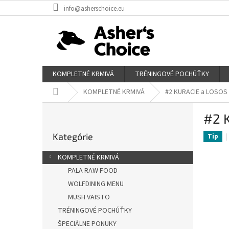
Prejsť
info@asherschoice.eu
na
obsah
KOMPLETNÉ KRMIVÁ
TRÉNINGOVÉ POCHÚŤKY
Domov
KOMPLETNÉ KRMIVÁ
#2 KURACIE a LOSOS
B
#2 
o
Preskočiť
č
Kategórie
kategórie
Tip
n
ý
KOMPLETNÉ KRMIVÁ
p
PALA RAW FOOD
a
WOLFDINING MENU
n
e
MUSH VAISTO
l
TRÉNINGOVÉ POCHÚŤKY
ŠPECIÁLNE PONUKY