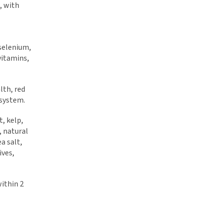
, with
 selenium,
vitamins,
lth, red
 system.
, kelp,
, natural
a salt,
ives,
within 2