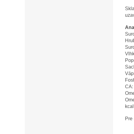
Skla
uzav
Ana
Sur
Hru
Sur
Vlh
Pop
Sac
Váp
Fosf
CA: 
Ome
Ome
kca
Pre 