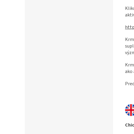
Klik
akti
http
Krmi
supl
význ
Krmi
ako 
Pred
Chic