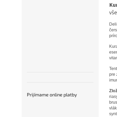
Kur
vše
Deli
čers
prír
Kura
esen
vita
Tent
pre 
imu
Zlo
Prijímame online platby
rias
brus
vlák
synt