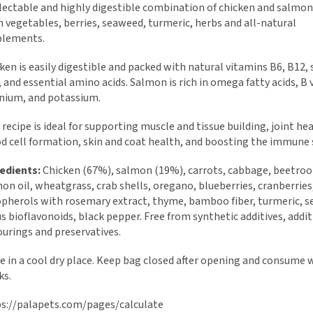
lectable and highly digestible combination of chicken and salmon
h vegetables, berries, seaweed, turmeric, herbs and all-natural
plements.
ken is easily digestible and packed with natural vitamins B6, B12,
, and essential amino acids. Salmon is rich in omega fatty acids, B 
nium, and potassium.
 recipe is ideal for supporting muscle and tissue building, joint hea
d cell formation, skin and coat health, and boosting the immune
edients:
Chicken (67%), salmon (19%), carrots, cabbage, beetroot
on oil, wheatgrass, crab shells, oregano, blueberries, cranberries
pherols with rosemary extract, thyme, bamboo fiber, turmeric, se
us bioflavonoids, black pepper. Free from synthetic additives, addit
ourings and preservatives.
e in a cool dry place. Keep bag closed after opening and consume 
ks.
s://palapets.com/pages/calculate