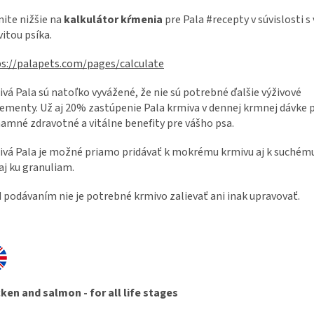
nite nižšie na
kalkulátor kŕmenia
pre Pala #recepty v súvislosti 
vitou psíka.
s://palapets.com/pages/calculate
vá Pala sú natoľko vyvážené, že nie sú potrebné ďalšie výživové
ementy. Už aj 20% zastúpenie Pala krmiva v dennej krmnej dávke 
amné zdravotné a vitálne benefity pre vášho psa.
vá Pala je možné priamo pridávať k mokrému krmivu aj k suchému
aj ku granuliam.
 podávaním nie je potrebné krmivo zalievať ani inak upravovať.
ken and salmon - for all life stages