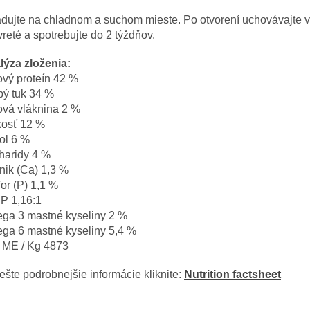
dujte na chladnom a suchom mieste. Po otvorení uchovávajte 
reté a spotrebujte do 2 týždňov.
lýza zloženia:
ový proteín 42 %
bý tuk 34 %
ová vláknina 2 %
kosť 12 %
ol 6 %
haridy 4 %
nik (Ca) 1,3 %
or (P) 1,1 %
P 1,16:1
ga 3 mastné kyseliny 2 %
ga 6 mastné kyseliny 5,4 %
l ME / Kg 4873
ešte podrobnejšie informácie kliknite:
Nutrition factsheet