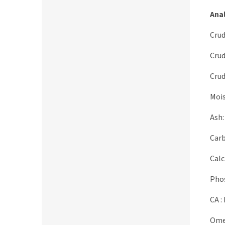
Anal
Crud
Crud
Crud
Mois
Ash
Car
Calc
Phos
CA : 
Omeg