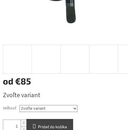
od
€85
Jednotková
Zvoľte variant
cena:
Veľkosť
Pridať do košíka