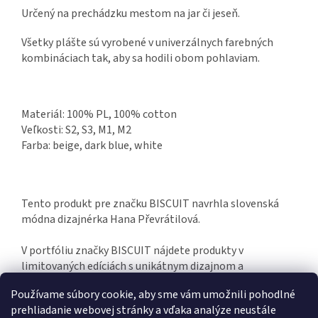
Určený na prechádzku mestom na jar či jeseň.
Všetky plášte sú vyrobené v univerzálnych farebných
kombináciach tak, aby sa hodili obom pohlaviam.
Materiál: 100% PL, 100% cotton
Veľkosti: S2, S3, M1, M2
Farba: beige, dark blue, white
Tento produkt pre značku BISCUIT navrhla slovenská
módna dizajnérka Hana Převrátilová.
V portfóliu značky BISCUIT nájdete produkty v
limitovaných edíciách s unikátnym dizajnom a
prepracovanou kvalitou. Hand made in Slovakia.
Používame súbory cookie, aby sme vám umožnili pohodlné
prehliadanie webovej stránky a vďaka analýze neustále