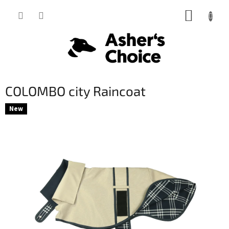
Prejsť
NÁKUP
na
obsah
KOŠÍK
COLOMBO city Raincoat
New