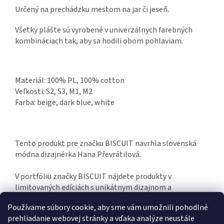
Určený na prechádzku mestom na jar či jeseň.
Všetky plášte sú vyrobené v univerzálnych farebných
kombináciach tak, aby sa hodili obom pohlaviam.
Materiál: 100% PL, 100% cotton
Veľkosti: S2, S3, M1, M2
Farba: beige, dark blue, white
Tento produkt pre značku BISCUIT navrhla slovenská
módna dizajnérka Hana Převrátilová.
V portfóliu značky BISCUIT nájdete produkty v
limitovaných edíciách s unikátnym dizajnom a
prepracovanou kvalitou. Hand made in Slovakia.
Používame súbory cookie, aby sme vám umožnili pohodlné
prehliadanie webovej stránky a vďaka analýze neustále