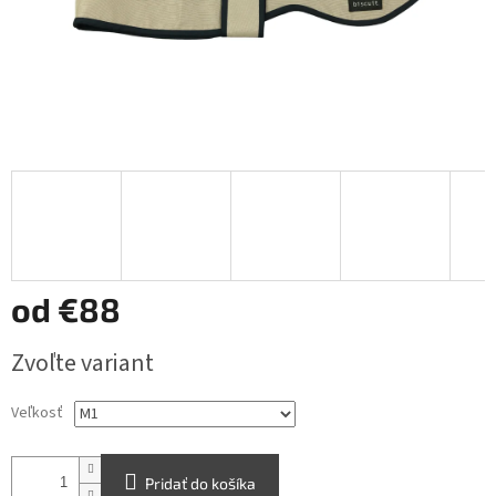
od
€88
Jednotková
Zvoľte variant
cena:
Veľkosť
Pridať do košíka