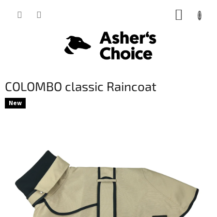
Prejsť
NÁKUP
na
obsah
KOŠÍK
COLOMBO classic Raincoat
New