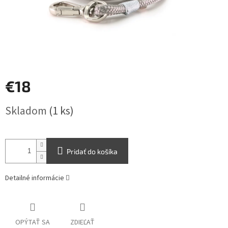
€18
Jednotková
Skladom
(1 ks)
cena:
Pridať do košíka
Detailné informácie
OPÝTAŤ SA
ZDIEĽAŤ