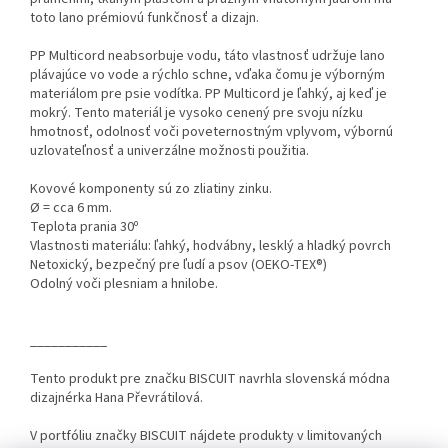
toto lano prémiovú funkčnosť a dizajn.
PP Multicord neabsorbuje vodu, táto vlastnosť udržuje lano
plávajúce vo vode a rýchlo schne, vďaka čomu je výborným
materiálom pre psie vodítka. PP Multicord je ľahký, aj keď je
mokrý. Tento materiál je vysoko cenený pre svoju nízku
hmotnosť, odolnosť voči poveternostným vplyvom, výbornú
uzlovateľnosť a univerzálne možnosti použitia.
Kovové komponenty sú zo zliatiny zinku.
Ø = cca 6 mm.
Teplota prania 30º
Vlastnosti materiálu: ľahký, hodvábny, lesklý a hladký povrch
Netoxický, bezpečný pre ľudí a psov (OEKO-TEX®)
Odolný voči plesniam a hnilobe.
___________
Tento produkt pre značku BISCUIT navrhla slovenská módna
dizajnérka Hana Převrátilová.
V portfóliu značky BISCUIT nájdete produkty v limitovaných