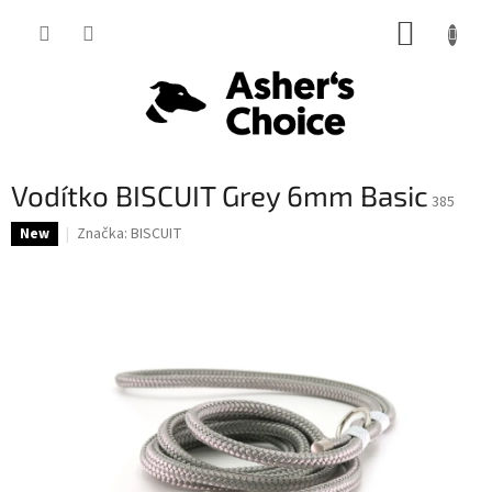
Prejsť
NÁKUP
na
obsah
KOŠÍK
Vodítko BISCUIT Grey 6mm Basic
385
Značka:
BISCUIT
New