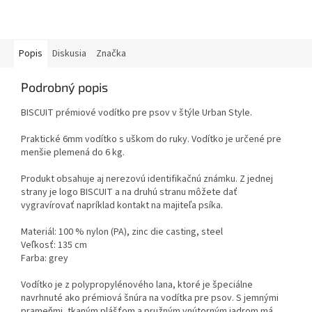
Popis
Diskusia
Značka
Podrobný popis
BISCUIT prémiové vodítko pre psov v štýle Urban Style.
Praktické 6mm vodítko s uškom do ruky.
Vodítko je určené pre
menšie plemená do 6 kg.
Produkt obsahuje aj nerezovú identifikačnú známku. Z jednej
strany je logo BISCUIT a na druhú stranu môžete dať
vygravírovať napríklad kontakt na majiteľa psíka.
Materiál: 100 % nylon (PA), zinc die casting, steel
Veľkosť: 135 cm
Farba: grey
Vodítko je z polypropylénového lana, ktoré je špeciálne
navrhnuté ako prémiová šnúra na vodítka pre psov. S jemnými
prameňmi, tkaným plášťom a pružným vnútorným jadrom má