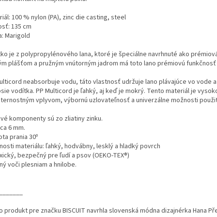
iál: 100 % nylon (PA), zinc die casting, steel
osť: 135 cm
a: Marigold
tko je z polypropylénového lana, ktoré je špeciálne navrhnuté ako prémiov
ým plášťom a pružným vnútorným jadrom má toto lano prémiovú funkčnosť a
ulticord neabsorbuje vodu, táto vlastnosť udržuje lano plávajúce vo vode
sie vodítka. PP Multicord je ľahký, aj keď je mokrý. Tento materiál je vys
ternostným vplyvom, výbornú uzlovateľnosť a univerzálne možnosti použit
vé komponenty sú zo zliatiny zinku.
cca 6 mm.
ta prania 30º
nosti materiálu: ľahký, hodvábny, lesklý a hladký povrch
xický, bezpečný pre ľudí a psov (OEKO-TEX®)
ný voči plesniam a hnilobe.
_______
o produkt pre značku BISCUIT navrhla slovenská módna dizajnérka Hana Pře