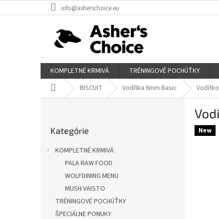
Prejsť
info@asherschoice.eu
na
obsah
KOMPLETNÉ KRMIVÁ
TRÉNINGOVÉ POCHÚŤKY
Domov
BISCUIT
Vodítka 6mm Basic
Vodítko
B
Vod
o
Preskočiť
č
Kategórie
kategórie
New
n
ý
KOMPLETNÉ KRMIVÁ
p
PALA RAW FOOD
a
WOLFDINING MENU
n
e
MUSH VAISTO
l
TRÉNINGOVÉ POCHÚŤKY
ŠPECIÁLNE PONUKY