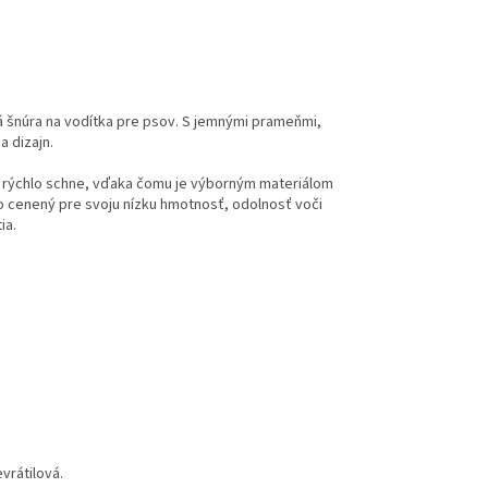
á šnúra na vodítka pre psov. S jemnými prameňmi,
 dizajn.
 a rýchlo schne, vďaka čomu je výborným materiálom
oko cenený pre svoju nízku hmotnosť, odolnosť voči
ia.
vrátilová.