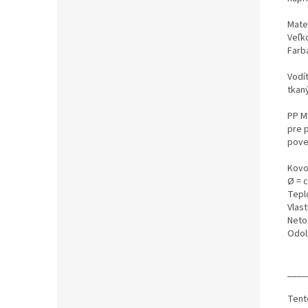
Mater
Veľk
Farb
Vodí
tkan
PP M
pre p
pove
Kovo
Ø = 
Teplo
Vlast
Neto
Odol
____
Tent