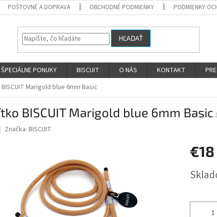
POŠTOVNÉ A DOPRAVA
OBCHODNÉ PODMIENKY
PODMIENKY OC
HĽADAŤ
ŠPECIÁLNE PONUKY
BISCUIT
O NÁS
KONTAKT
PRE
 BISCUIT Marigold blue 6mm Basic
ítko BISCUIT Marigold blue 6mm Basic
Značka:
BISCUIT
€18
Jednotk
Skla
cena: