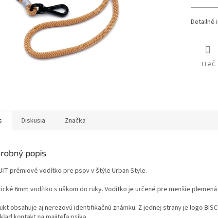
Detailné 
TLAČ
s
Diskusia
Značka
robný popis
UIT prémiové vodítko pre psov v štýle Urban Style.
tické 6mm vodítko s uškom do ruky.
Vodítko je určené pre menšie plemená 
ukt obsahuje aj nerezovú identifikačnú známku. Z jednej strany je logo BIS
klad kontakt na majiteľa psíka.