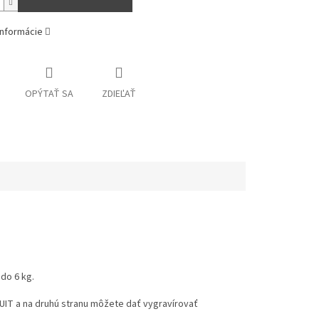
informácie
OPÝTAŤ SA
ZDIEĽAŤ
do 6 kg.
CUIT a na druhú stranu môžete dať vygravírovať