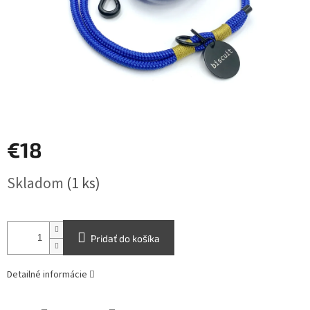
€18
Jednotková
Skladom
(1 ks)
cena:
Pridať do košíka
Detailné informácie