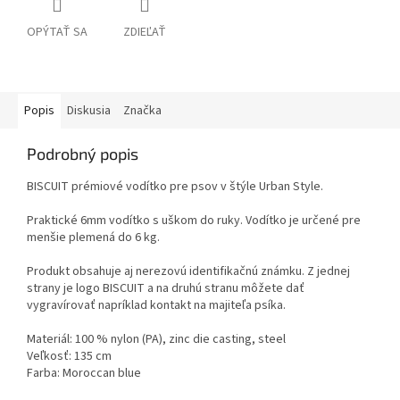
OPÝTAŤ SA
ZDIEĽAŤ
Popis
Diskusia
Značka
Podrobný popis
BISCUIT prémiové vodítko pre psov v štýle Urban Style.
Praktické 6mm vodítko s uškom do ruky.
Vodítko je určené pre
menšie plemená do 6 kg.
Produkt obsahuje aj nerezovú identifikačnú známku. Z jednej
strany je logo BISCUIT a na druhú stranu môžete dať
vygravírovať napríklad kontakt na majiteľa psíka.
Materiál: 100 % nylon (PA), zinc die casting, steel
Veľkosť: 135 cm
Farba: Moroccan blue