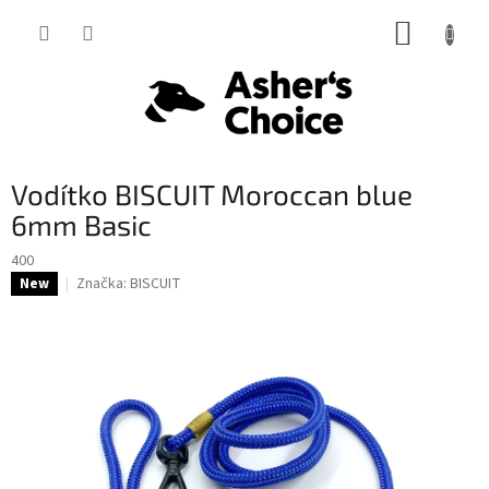
Prejsť
NÁKUP
na
obsah
KOŠÍK
Vodítko BISCUIT Moroccan blue
6mm Basic
400
Značka:
BISCUIT
New