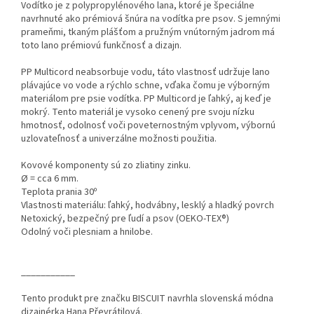
Vodítko je z polypropylénového lana, ktoré je špeciálne
navrhnuté ako prémiová šnúra na vodítka pre psov. S jemnými
prameňmi, tkaným plášťom a pružným vnútorným jadrom má
toto lano prémiovú funkčnosť a dizajn.
PP Multicord neabsorbuje vodu, táto vlastnosť udržuje lano
plávajúce vo vode a rýchlo schne, vďaka čomu je výborným
materiálom pre psie vodítka. PP Multicord je ľahký, aj keď je
mokrý. Tento materiál je vysoko cenený pre svoju nízku
hmotnosť, odolnosť voči poveternostným vplyvom, výbornú
uzlovateľnosť a univerzálne možnosti použitia.
Kovové komponenty sú zo zliatiny zinku.
Ø = cca 6 mm.
Teplota prania 30º
Vlastnosti materiálu: ľahký, hodvábny, lesklý a hladký povrch
Netoxický, bezpečný pre ľudí a psov (OEKO-TEX®)
Odolný voči plesniam a hnilobe.
___________
Tento produkt pre značku BISCUIT navrhla slovenská módna
dizajnérka Hana Převrátilová.