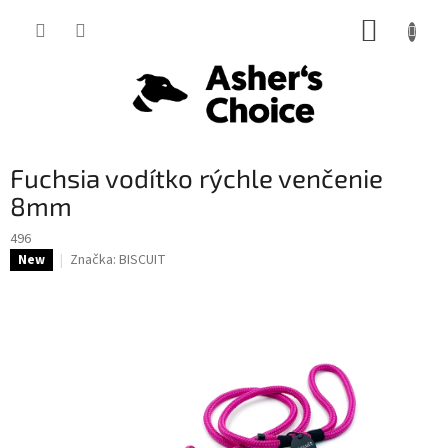
Prejsť
NÁKUP
na
obsah
KOŠÍK
Fuchsia vodítko rýchle venčenie
8mm
496
Značka:
BISCUIT
New