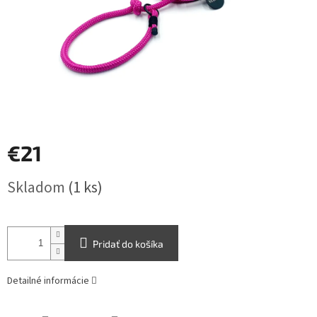
€21
Jednotková
Skladom
(1 ks)
cena:
Pridať do košíka
Detailné informácie