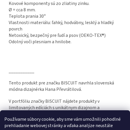
Kovové komponenty sú zo zliatiny zinku.
Ø = cca 8 mm.
Teplota prania 30º
Vlastnosti materiálu: ľahký, hodvábny, lesklý a hladký
povrch
Netoxický, bezpečný pre ľudí a psov (OEKO-TEX®)
Odolný voči plesniam a hnilobe.
___________
Tento produkt pre značku BISCUIT navrhla slovenská
módna dizajnérka Hana Převrátilová.
V portfóliu značky BISCUIT nájdete produkty v
limitovaných edíciách s unikátnym dizajnom a
prepracovanou kvalitou. Hand made in Slovakia.
Používame súbory cookie, aby sme vám umožnili pohodlné
prehliadanie webovej stránky a vďaka analýze neustále