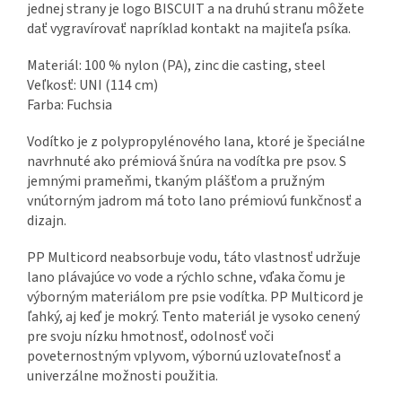
jednej strany je logo BISCUIT a na druhú stranu môžete
dať vygravírovať napríklad kontakt na majiteľa psíka.
Materiál: 100 % nylon (PA), zinc die casting, steel
Veľkosť: UNI (114 cm)
Farba: Fuchsia
Vodítko je z polypropylénového lana, ktoré je špeciálne
navrhnuté ako prémiová šnúra na vodítka pre psov. S
jemnými prameňmi, tkaným plášťom a pružným
vnútorným jadrom má toto lano prémiovú funkčnosť a
dizajn.
PP Multicord neabsorbuje vodu, táto vlastnosť udržuje
lano plávajúce vo vode a rýchlo schne, vďaka čomu je
výborným materiálom pre psie vodítka. PP Multicord je
ľahký, aj keď je mokrý. Tento materiál je vysoko cenený
pre svoju nízku hmotnosť, odolnosť voči
poveternostným vplyvom, výbornú uzlovateľnosť a
univerzálne možnosti použitia.