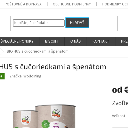
POŠTOVNÉ A DOPRAVA
OBCHODNÉ PODMIENKY
PODMIENKY OC
HĽADAŤ
ŠPECIÁLNE PONUKY
BISCUIT
O NÁS
KONTAKT
PRE
BIO HUS s čučoriedkami a špenátom
 HUS s čučoriedkami a špenátom
Značka:
Wolfdining
ka
od
Jednotk
Zvoľte
cena:
Veľkosť