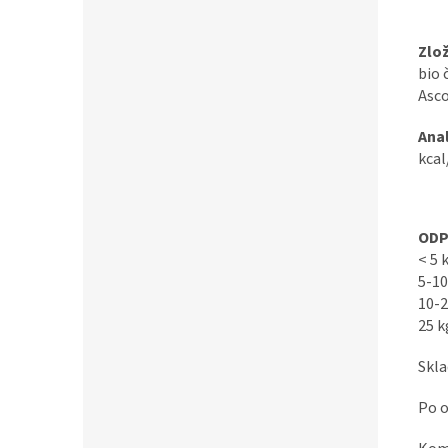
Zlo
bio 
Asco
Ana
kcal
ODP
< 5 
5-10
10-2
25 k
Skla
Po o