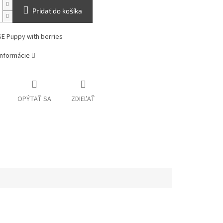
Pridať do košíka
E Puppy with berries
informácie
OPÝTAŤ SA
ZDIEĽAŤ