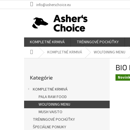
Prejsť
info@asherschoice.eu
na
obsah
KOMPLETNÉ KRMIVÁ
TRÉNINGOVÉ POCHÚŤKY
Domov
KOMPLETNÉ KRMIVÁ
WOLFDINING MENU
B
BIO
o
Preskočiť
č
Kategórie
kategórie
Novin
n
ý
KOMPLETNÉ KRMIVÁ
p
PALA RAW FOOD
a
WOLFDINING MENU
n
e
MUSH VAISTO
l
TRÉNINGOVÉ POCHÚŤKY
ŠPECIÁLNE PONUKY