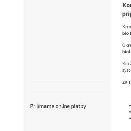
Kom
pri
Krmi
bio 
Okre
bio
Bio 
syst
Za s
Prijímame online platby