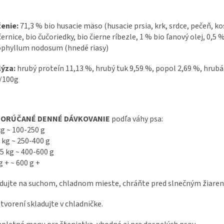
ženie:
71,3 % bio husacie mäso (husacie prsia, krk, srdce, pečeň, ko
černice, bio čučoriedky, bio čierne ríbezle, 1 % bio ľanový olej, 0,
phyllum nodosum (hnedé riasy)
lýza:
hrubý proteín 11,13 %, hrubý tuk 9,59 %, popol 2,69 %, hrubá 
/100g
ORÚČANÉ DENNÉ DÁVKOVANIE
podľa váhy psa:
kg ~ 100-250 g
 kg ~ 250-400 g
5 kg ~ 400-600 g
g + ~ 600 g +
dujte na suchom, chladnom mieste, chráňte pred slnečným žiaren
tvorení skladujte v chladničke.