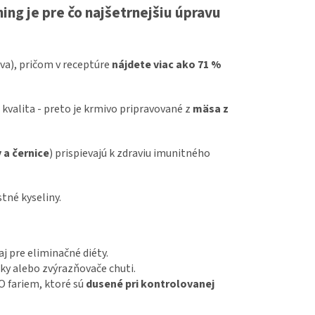
ng je pre čo najšetrnejšiu úpravu
va), pričom v receptúre
nájdete viac ako 71 %
valita - preto je krmivo pripravované z
mäsa z
 a černice
)
prispievajú k zdraviu imunitného
tné kyseliny.
aj pre eliminačné diéty.
ky alebo zvýrazňovače chuti.
O fariem, ktoré sú
dusené pri kontrolovanej