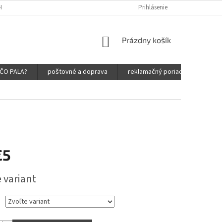
HRANY OSOBNÝCH ÚDAJOV
Prihlásenie
NÁKUPNÝ
Prázdny košík
KOŠÍK
ČO PALA?
poštovné a doprava
reklamačný poriadok
obc
€5
ová
 variant