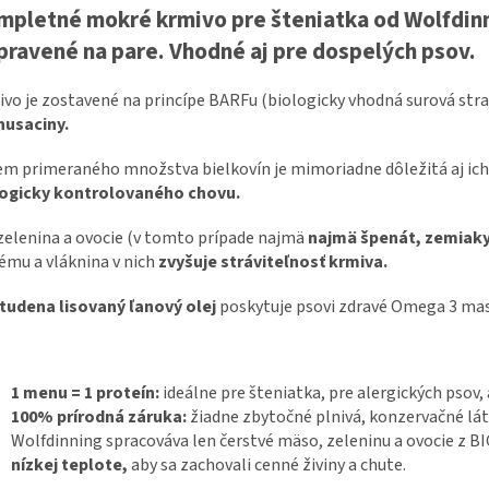
pletné mokré krmivo pre šteniatka od Wolfdinni
pravené na pare. Vhodné aj pre dospelých psov.
vo je zostavené na princípe BARFu (biologicky vhodná surová stra
husaciny.
m primeraného množstva bielkovín je mimoriadne dôležitá aj ich k
logicky kontrolovaného chovu.
zelenina a ovocie (v tomto prípade najmä
najmä špenát, zemiaky
ému a vláknina v nich
zvyšuje stráviteľnosť krmiva.
tudena lisovaný ľanový olej
poskytuje psovi zdravé Omega 3 mas
1 menu = 1 proteín:
ideálne pre šteniatka, pre alergických psov, 
100% prírodná záruka:
žiadne zbytočné plnivá, konzervačné lát
Wolfdinning spracováva len čerstvé mäso, zeleninu a ovocie z BI
nízkej teplote,
aby sa zachovali cenné živiny a chute.