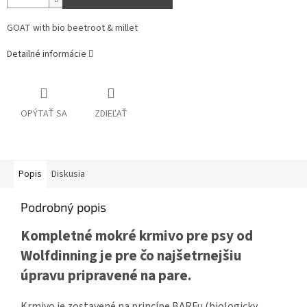
GOAT with bio beetroot & millet
Detailné informácie
OPÝTAŤ SA
ZDIEĽAŤ
Popis
Diskusia
Podrobný popis
Kompletné mokré krmivo pre psy od
Wolfdinning je pre čo najšetrnejšiu
úpravu pripravené na pare.
Krmivo je zostavené na princípe BARFu (biologicky