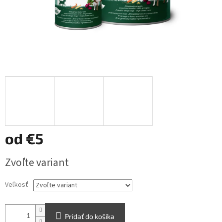
od
€5
Jednotková
Zvoľte variant
cena:
Veľkosť
Pridať do košíka