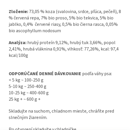
Zloženie:
73,05 % koza (svalovina, srdce, pľúca, pečeň), 8
% červená repa, 7% bio proso, 5% bio tekvica, 5% bio
jablko, 0,4% červené riasy, 0,5% bio čierna rasca, 0,05%
bio ascophyllum nodosum
Analýza:
hrubý proteín 9,12%, hrubý tuk 3,66%, popol
2,41%, hrubá vláknina 0,91%, vlhkosť: 77,26%, kcal: 97,4
kcal/100g
ODPORÚČANÉ DENNÉ DÁVKOVANIE
podľa váhy psa:
< 5 kg ~ 100-250 g
5-10 kg ~ 250-400 g
10-25 kg ~ 400-600 g
25 kg + ~ 600 g +
Skladujte na suchom, chladnom mieste, chráňte pred
slnečným žiarením.
Po otvorení skladujte v chladničke.