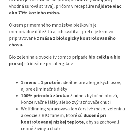
vhodná surová strava), pričom v receptúre
nájdete viac
ako 73% kozieho
mäsa.
Okrem primeraného množstva bielkovín je
mimoriadne dôležitá aj ich kvalita - preto je krmivo
pripravované z
mäsa z biologicky kontrolovaného
chovu.
Bio zelenina a ovocie (v tomto prípade
bio cvikla a bio
proso)
sú ideálne pre alergikov.
1 menu = 1 proteín:
ideálne pre alergických psov,
aj pre eliminačné diéty.
100% prírodná záruka:
žiadne zbytočné plnivá,
konzervačné látky alebo zvýrazňovače chuti.
Wolfdinning spracováva len čerstvé mäso, zeleninu
a ovocie z BIO fariem, ktoré sú
dusené pri
kontrolovanej nízkej teplote,
aby sa zachovali
cenné živiny a chute.