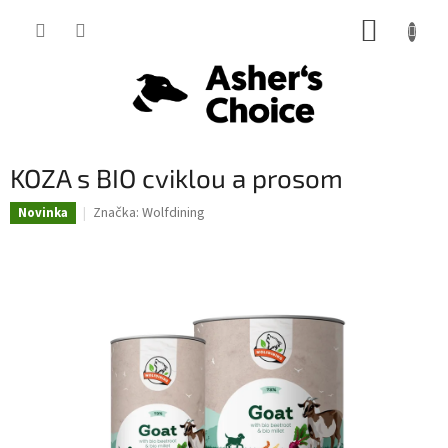
Prejsť
NÁKUP
na
obsah
KOŠÍK
KOZA s BIO cviklou a prosom
Značka:
Wolfdining
Novinka