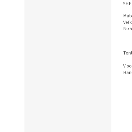
SHE
Mate
Veľk
Farb
Tent
V po
Hand