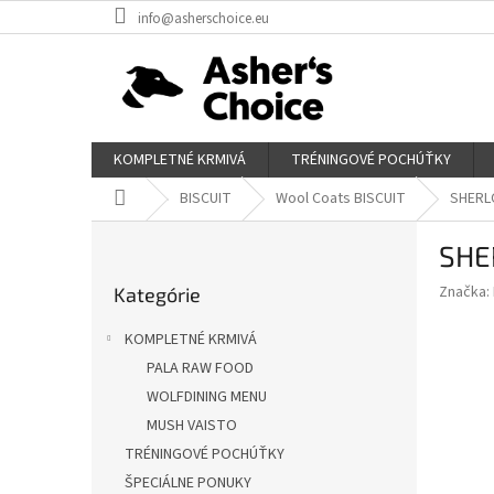
Prejsť
info@asherschoice.eu
na
obsah
KOMPLETNÉ KRMIVÁ
TRÉNINGOVÉ POCHÚŤKY
Domov
BISCUIT
Wool Coats BISCUIT
SHERL
B
SHE
o
Preskočiť
č
Značka:
Kategórie
kategórie
n
ý
KOMPLETNÉ KRMIVÁ
p
PALA RAW FOOD
a
WOLFDINING MENU
n
e
MUSH VAISTO
l
TRÉNINGOVÉ POCHÚŤKY
ŠPECIÁLNE PONUKY