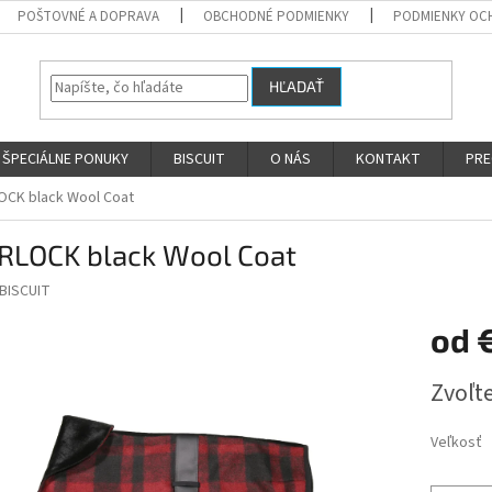
POŠTOVNÉ A DOPRAVA
OBCHODNÉ PODMIENKY
PODMIENKY OC
HĽADAŤ
ŠPECIÁLNE PONUKY
BISCUIT
O NÁS
KONTAKT
PRE
OCK black Wool Coat
RLOCK black Wool Coat
BISCUIT
od
Jednotk
Zvoľte
cena:
Veľkosť