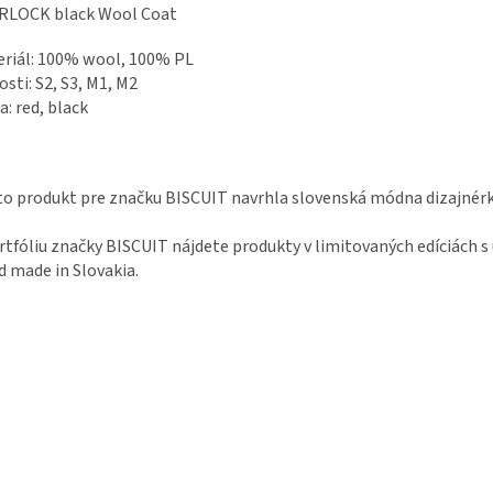
RLOCK black Wool Coat
riál: 100% wool, 100% PL
osti: S2, S3, M1, M2
a: red, black
o produkt pre značku BISCUIT navrhla slovenská módna dizajnérk
rtfóliu značky BISCUIT nájdete produkty v limitovaných edíciách 
 made in Slovakia.