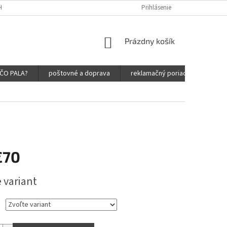
HRANY OSOBNÝCH ÚDAJOV
Prihlásenie
NÁKUPNÝ
Prázdny košík
KOŠÍK
ČO PALA?
poštovné a doprava
reklamačný poriadok
obc
€70
ová
 variant