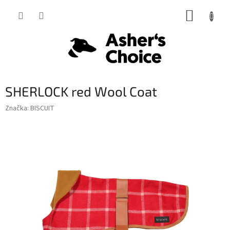
Prejsť
NÁKUP
na
obsah
KOŠÍK
SHERLOCK red Wool Coat
Značka:
BISCUIT