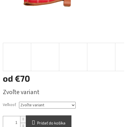
od
€70
Jednotková
Zvoľte variant
cena:
Veľkosť
Pridať do košíka