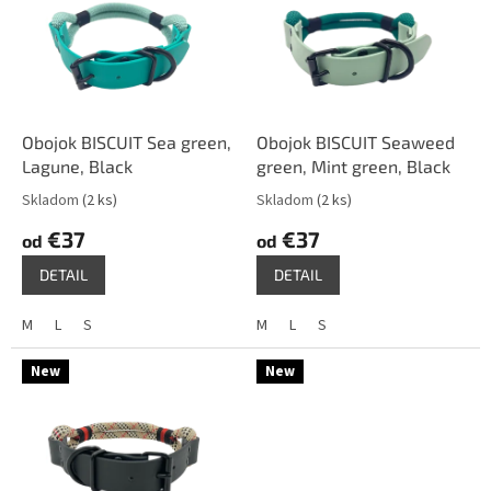
u
i
k
s
t
p
o
r
v
o
d
Obojok BISCUIT Sea green,
Obojok BISCUIT Seaweed
u
Lagune, Black
green, Mint green, Black
k
Skladom
(2 ks)
Skladom
(2 ks)
t
€37
€37
o
od
od
v
DETAIL
DETAIL
M
L
S
M
L
S
New
New