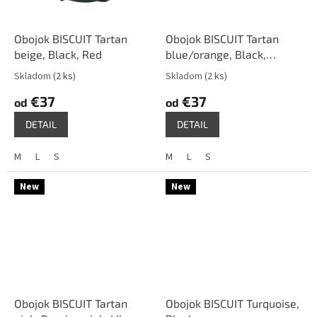
Obojok BISCUIT Tartan
Obojok BISCUIT Tartan
beige, Black, Red
blue/orange, Black,
Orange
Skladom
(2 ks)
Skladom
(2 ks)
€37
€37
od
od
DETAIL
DETAIL
M
L
S
M
L
S
New
New
Obojok BISCUIT Tartan
Obojok BISCUIT Turquoise,