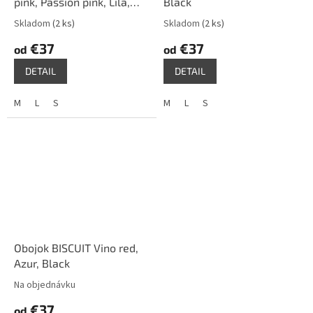
pink, Passion pink, Lila,
Black
Black
Skladom
(2 ks)
Skladom
(2 ks)
€37
€37
od
od
DETAIL
DETAIL
M
L
S
M
L
S
Obojok BISCUIT Vino red,
Azur, Black
Na objednávku
€37
od