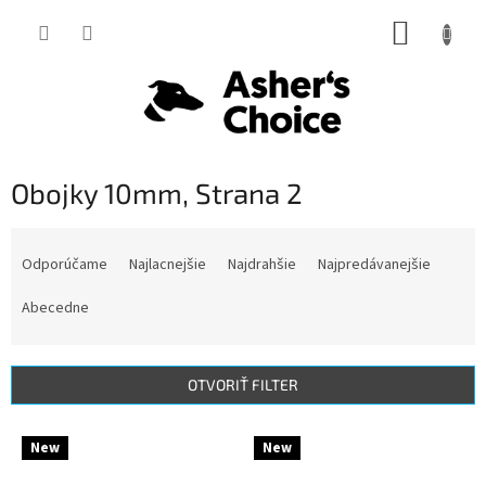
Prejsť
NÁKUP
na
obsah
KOŠÍK
Obojky 10mm
, Strana 2
R
a
Odporúčame
Najlacnejšie
Najdrahšie
Najpredávanejšie
d
e
Abecedne
n
i
e
OTVORIŤ FILTER
p
r
V
New
New
o
ý
d
p